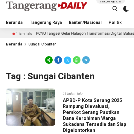
Sabtu, 08 Agu 2026
Beranda
Tangerang Raya
Banten/Nasional
Politik
Pe
PCNU Tangsel Gelar Halaqoh Transformasi Digital, Bahas Masa
1 jam lalu
Beranda
Sungai Cibanten
Tag : Sungai Cibanten
11 bulan lalu
APBD-P Kota Serang 2025
Rampung Dievaluasi,
Pemkot Serang Pastikan
Dana Kerohiman Warga
Sukadana Tersedia dan Siap
Digelontorkan