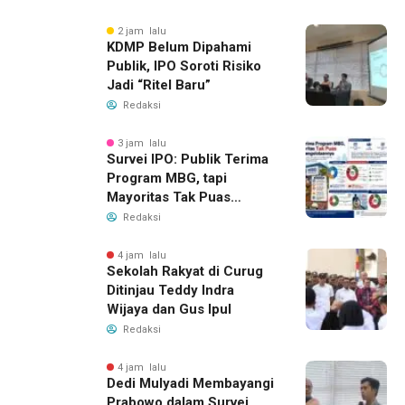
2 jam lalu
KDMP Belum Dipahami
Publik, IPO Soroti Risiko
Jadi “Ritel Baru”
Redaksi
3 jam lalu
Survei IPO: Publik Terima
Program MBG, tapi
Mayoritas Tak Puas
dengan Pengelolaannya
Redaksi
4 jam lalu
Sekolah Rakyat di Curug
Ditinjau Teddy Indra
Wijaya dan Gus Ipul
Redaksi
4 jam lalu
Dedi Mulyadi Membayangi
Prabowo dalam Survei