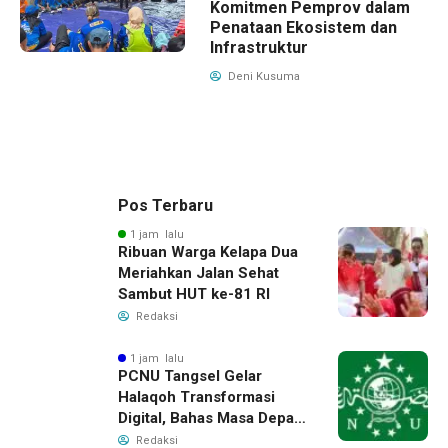
Komitmen Pemprov dalam
Penataan Ekosistem dan
Infrastruktur
Deni Kusuma
Pos Terbaru
1 jam lalu
Ribuan Warga Kelapa Dua
Meriahkan Jalan Sehat
Sambut HUT ke-81 RI
Redaksi
1 jam lalu
PCNU Tangsel Gelar
Halaqoh Transformasi
Digital, Bahas Masa Depan
NU di Era Disrupsi
Redaksi