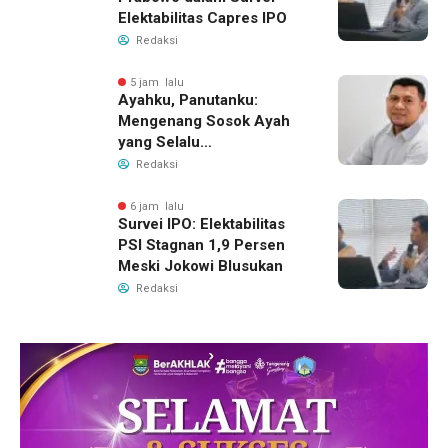
Elektabilitas Capres IPO
Redaksi
5 jam lalu
Ayahku, Panutanku:
Mengenang Sosok Ayah
yang Selalu
Membersamaiku
Redaksi
6 jam lalu
Survei IPO: Elektabilitas
PSI Stagnan 1,9 Persen
Meski Jokowi Blusukan
Redaksi