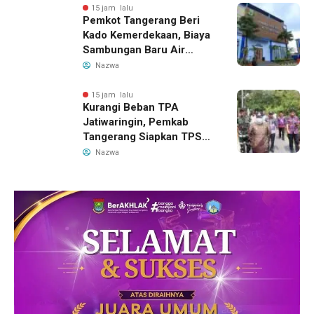
15 jam lalu
Pemkot Tangerang Beri
Kado Kemerdekaan, Biaya
Sambungan Baru Air
Bersih Dipangkas Jadi
Nazwa
Rp237 Ribu
15 jam lalu
Kurangi Beban TPA
Jatiwaringin, Pemkab
Tangerang Siapkan TPS3R
Baru di Tigaraksa
Nazwa