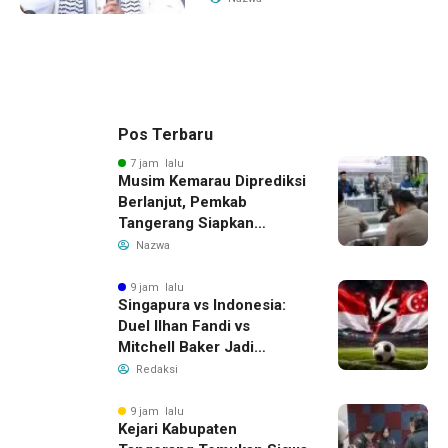
Pos Terbaru
7 jam lalu
Musim Kemarau Diprediksi
Berlanjut, Pemkab
Tangerang Siapkan
Langkah Antisipasi Krisis
Nazwa
Air Bersih
9 jam lalu
Singapura vs Indonesia:
Duel Ilhan Fandi vs
Mitchell Baker Jadi
Sorotan di Piala AFF 2026
Redaksi
9 jam lalu
Kejari Kabupaten