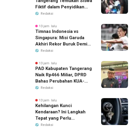
Tangerang Temukan Siswa
Fiktif dalam Penyidikan
Dana BOP PKBM
Redaksi
13 jam lalu
Timnas Indonesia vs
Singapura: Misi Garuda
Akhiri Rekor Buruk Demi
Tiket Semifinal Piala AFF
Redaksi
2026
13 jam lalu
PAD Kabupaten Tangerang
Naik Rp466 Miliar, DPRD
Bahas Perubahan KUA-
PPAS 2026
Redaksi
13 jam lalu
Kehilangan Kunci
Kendaraan? Ini Langkah
Tepat yang Perlu
Dilakukan
Redaksi