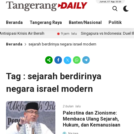
Jumat, 07 Agu 2026
Beranda
Tangerang Raya
Banten/Nasional
Politik
Pe
i Krisis Air Bersih
Singapura vs Indonesia: Duel Ilhan Fa
9 jam lalu
Beranda
sejarah berdirinya negara israel modern
Tag : sejarah berdirinya
negara israel modern
2 bulan lalu
Palestina dan Zionisme:
Membaca Ulang Sejarah,
Hukum, dan Kemanusiaan
Nazwa