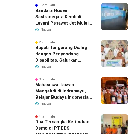
1 jam lalu
Bandara Husein
Sastranegara Kembali
Layani Pesawat Jet Mulai
14 Agustus 2026, Garuda
Nazwa
Indonesia Buka Rute
Bandung-Denpasar
2 jam lalu
Bupati Tangerang Dialog
dengan Penyandang
Disabilitas, Salurkan
Bantuan dan Tampung
Nazwa
Aspirasi
3 jam lalu
Mahasiswa Taiwan
Mengabdi di Indramayu,
Belajar Budaya Indonesia
dan Edukasi Pekerja
Nazwa
Migran
4 jam lalu
Dua Tersangka Kericuhan
Demo di PT EDS