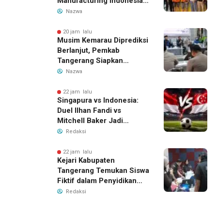
Manufacturing Indonesia
Ditahan, Polda Banten
Nazwa
Ungkap Motif Perebutan
Pengelolaan Limbah
20 jam lalu
Musim Kemarau Diprediksi
Berlanjut, Pemkab
Tangerang Siapkan
Langkah Antisipasi Krisis
Nazwa
Air Bersih
22 jam lalu
Singapura vs Indonesia:
Duel Ilhan Fandi vs
Mitchell Baker Jadi
Sorotan di Piala AFF 2026
Redaksi
22 jam lalu
Kejari Kabupaten
Tangerang Temukan Siswa
Fiktif dalam Penyidikan
Dana BOP PKBM
Redaksi