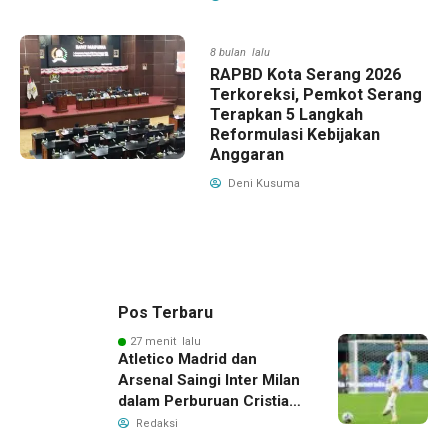
8 bulan lalu
RAPBD Kota Serang 2026
Terkoreksi, Pemkot Serang
Terapkan 5 Langkah
Reformulasi Kebijakan
Anggaran
Deni Kusuma
Pos Terbaru
27 menit lalu
Atletico Madrid dan
Arsenal Saingi Inter Milan
dalam Perburuan Cristian
Romero, Transfer Bek
Redaksi
Tottenham Memanas