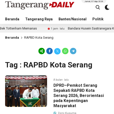
Jumat, 07 Agu 2026
Beranda
Tangerang Raya
Banten/Nasional
Politik
Pe
 Tottenham Memanas
Bandara Husein Sastranegara Kembali
1 jam lalu
Beranda
RAPBD Kota Serang
Tag : RAPBD Kota Serang
8 bulan lalu
DPRD–Pemkot Serang
Sepakati RAPBD Kota
Serang 2026, Berorientasi
pada Kepentingan
Masyarakat
Deni Kusuma