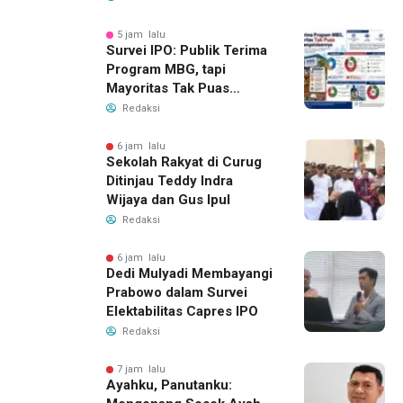
5 jam lalu
Survei IPO: Publik Terima
Program MBG, tapi
Mayoritas Tak Puas
dengan Pengelolaannya
Redaksi
6 jam lalu
Sekolah Rakyat di Curug
Ditinjau Teddy Indra
Wijaya dan Gus Ipul
Redaksi
6 jam lalu
Dedi Mulyadi Membayangi
Prabowo dalam Survei
Elektabilitas Capres IPO
Redaksi
7 jam lalu
Ayahku, Panutanku: