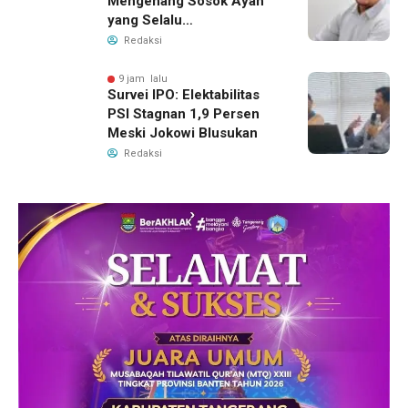
Mengenang Sosok Ayah
yang Selalu
Membersamaiku
Redaksi
9 jam lalu
Survei IPO: Elektabilitas
PSI Stagnan 1,9 Persen
Meski Jokowi Blusukan
Redaksi