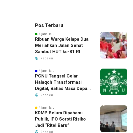
Pos Terbaru
4 jam lalu
Ribuan Warga Kelapa Dua
Meriahkan Jalan Sehat
Sambut HUT ke-81 RI
Redaksi
4 jam lalu
PCNU Tangsel Gelar
Halaqoh Transformasi
Digital, Bahas Masa Depan
NU di Era Disrupsi
Redaksi
4 jam lalu
KDMP Belum Dipahami
Publik, IPO Soroti Risiko
Jadi “Ritel Baru”
Redaksi