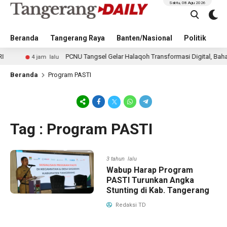
Sabtu, 08 Agu 2026
Beranda
Tangerang Raya
Banten/Nasional
Politik
Pe
PCNU Tangsel Gelar Halaqoh Transformasi Digital, Bahas Ma
4 jam lalu
Beranda
Program PASTI
Tag : Program PASTI
3 tahun lalu
Wabup Harap Program
PASTI Turunkan Angka
Stunting di Kab. Tangerang
Redaksi TD