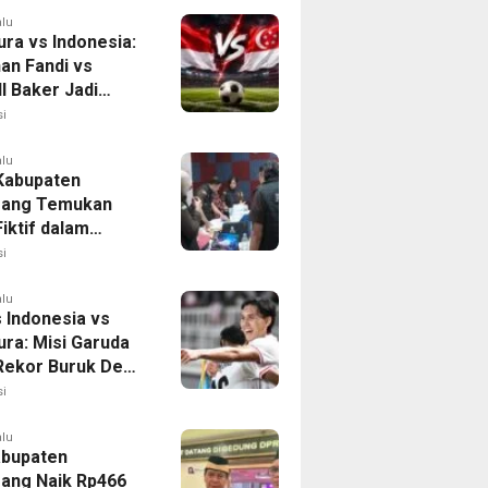
alu
ura vs Indonesia:
han Fandi vs
l Baker Jadi
 di Piala AFF
i
alu
 Kabupaten
rang Temukan
iktif dalam
ikan Dana BOP
i
alu
 Indonesia vs
ura: Misi Garuda
 Rekor Buruk Demi
emifinal Piala AFF
i
alu
bupaten
ang Naik Rp466