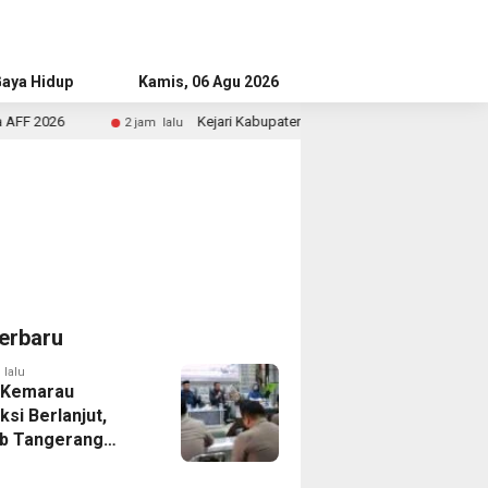
aya Hidup
Advertorial
Kamis, 06 Agu 2026
Kejari Kabupaten Tangerang Temukan Siswa Fiktif dalam Penyid
2 jam lalu
erbaru
 lalu
 Kemarau
ksi Berlanjut,
b Tangerang
n Langkah
asi Krisis Air