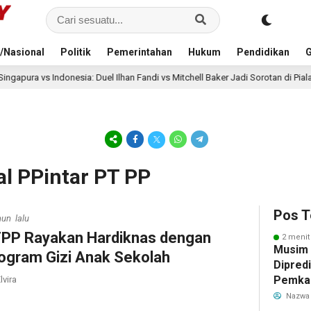
/Nasional
Politik
Pemerintahan
Hukum
Pendidikan
G
ia: Duel Ilhan Fandi vs Mitchell Baker Jadi Sorotan di Piala AFF 2026
al PPintar PT PP
Pos T
hun lalu
PP Rayakan Hardiknas dengan
2 menit
Musim
ogram Gizi Anak Sekolah
Dipredi
Pemka
lvira
Siapka
Nazwa
Antisip