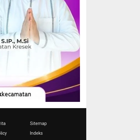
ita
Sitemap
licy
Indeks