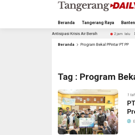
Beranda
Tangerang Raya
Banten
angkah Antisipasi Krisis Air Bersih
Singapura vs Indones
2 jam lalu
Beranda
Program Bekal PPintar PT PP
Tag : Program Bek
1 ta
PT
Pr
E