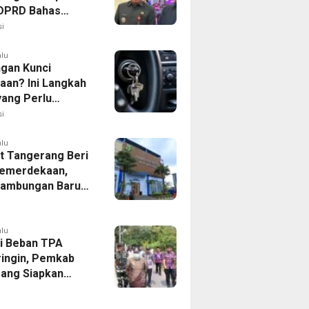
, DPRD Bahas
ahan KUA-PPAS
i
alu
ngan Kunci
aan? Ini Langkah
yang Perlu
kan
i
alu
 Tangerang Beri
emerdekaan,
Sambungan Baru
rsih Dipangkas
p237 Ribu
alu
i Beban TPA
ringin, Pemkab
ang Siapkan
Baru di Tigaraksa