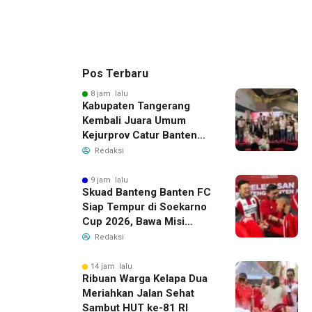
Pos Terbaru
8 jam lalu
Kabupaten Tangerang
Kembali Juara Umum
Kejurprov Catur Banten
2026, Raih 24 Medali
Redaksi
9 jam lalu
Skuad Banteng Banten FC
Siap Tempur di Soekarno
Cup 2026, Bawa Misi
Harumkan Nama Banten
Redaksi
14 jam lalu
Ribuan Warga Kelapa Dua
Meriahkan Jalan Sehat
Sambut HUT ke-81 RI