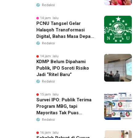
Redaksi
14 jam lalu
PCNU Tangsel Gelar
Halaqoh Transformasi
Digital, Bahas Masa Depan
NU di Era Disrupsi
Redaksi
14 jam lalu
KDMP Belum Dipahami
Publik, IPO Soroti Risiko
Jadi “Ritel Baru”
Redaksi
15 jam lalu
Survei IPO: Publik Terima
Program MBG, tapi
Mayoritas Tak Puas
dengan Pengelolaannya
Redaksi
16 jam lalu