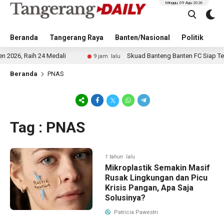
Minggu, 09 Agu 2026
Beranda
Tangerang Raya
Banten/Nasional
Politik
Pe
6, Raih 24 Medali
Skuad Banteng Banten FC Siap Tempur
9 jam lalu
Beranda
PNAS
Tag : PNAS
1 tahun lalu
Mikroplastik Semakin Masif
Rusak Lingkungan dan Picu
Krisis Pangan, Apa Saja
Solusinya?
Patricia Pawestri