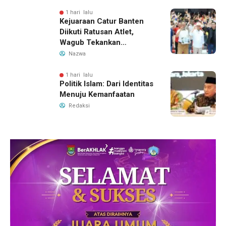
1 hari lalu
Kejuaraan Catur Banten
Diikuti Ratusan Atlet,
Wagub Tekankan
Pembinaan Dini
Nazwa
1 hari lalu
Politik Islam: Dari Identitas
Menuju Kemanfaatan
Redaksi