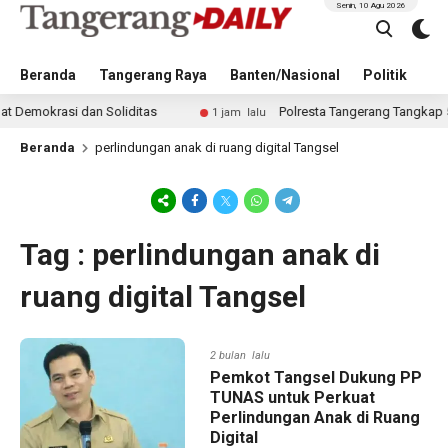
Senin, 10 Agu 2026
Beranda
Tangerang Raya
Banten/Nasional
Politik
Pe
mokrasi dan Soliditas
Polresta Tangerang Tangkap 5 Pel
1 jam lalu
Beranda
perlindungan anak di ruang digital Tangsel
Tag : perlindungan anak di
ruang digital Tangsel
2 bulan lalu
Pemkot Tangsel Dukung PP
TUNAS untuk Perkuat
Perlindungan Anak di Ruang
Digital