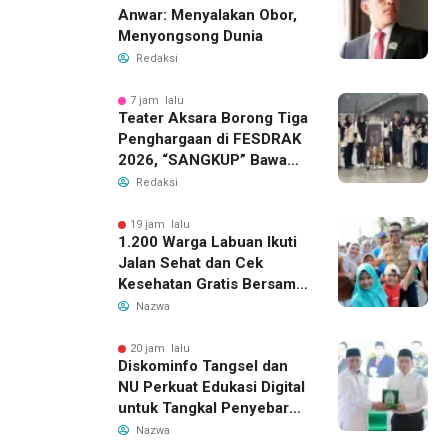
Anwar: Menyalakan Obor,
Menyongsong Dunia
Redaksi
7 jam lalu
Teater Aksara Borong Tiga
Penghargaan di FESDRAK
2026, “SANGKUP” Bawa
Pulang Juara 2 Grup
Redaksi
Teater Terbaik
19 jam lalu
1.200 Warga Labuan Ikuti
Jalan Sehat dan Cek
Kesehatan Gratis Bersama
Gubernur Banten
Nazwa
20 jam lalu
Diskominfo Tangsel dan
NU Perkuat Edukasi Digital
untuk Tangkal Penyebaran
Hoaks
Nazwa