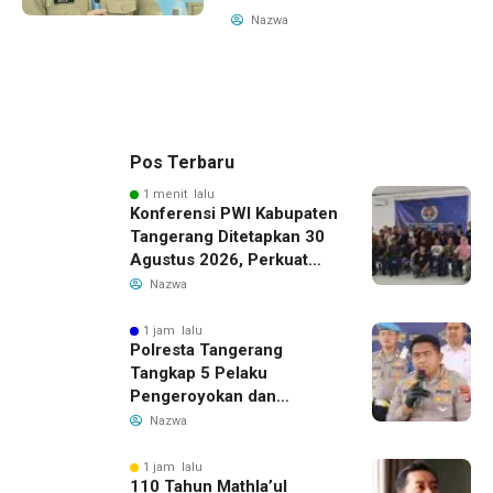
Nazwa
Pos Terbaru
1 menit lalu
Konferensi PWI Kabupaten
Tangerang Ditetapkan 30
Agustus 2026, Perkuat
Demokrasi dan Soliditas
Nazwa
1 jam lalu
Polresta Tangerang
Tangkap 5 Pelaku
Pengeroyokan dan
Kekerasan Seksual di
Nazwa
Panongan
1 jam lalu
110 Tahun Mathla’ul