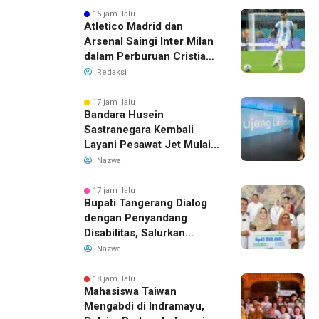
15 jam lalu
Atletico Madrid dan
Arsenal Saingi Inter Milan
dalam Perburuan Cristian
Romero, Transfer Bek
Redaksi
Tottenham Memanas
17 jam lalu
Bandara Husein
Sastranegara Kembali
Layani Pesawat Jet Mulai
14 Agustus 2026, Garuda
Nazwa
Indonesia Buka Rute
Bandung-Denpasar
17 jam lalu
Bupati Tangerang Dialog
dengan Penyandang
Disabilitas, Salurkan
Bantuan dan Tampung
Nazwa
Aspirasi
18 jam lalu
Mahasiswa Taiwan
Mengabdi di Indramayu,