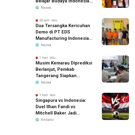
Belajar Budaya Indonesia
dan Edukasi Pekerja
Nazwa
Migran
20 jam lalu
Dua Tersangka Kericuhan
Demo di PT EDS
Manufacturing Indonesia
Ditahan, Polda Banten
Nazwa
Ungkap Motif Perebutan
Pengelolaan Limbah
1 hari lalu
Musim Kemarau Diprediksi
Berlanjut, Pemkab
Tangerang Siapkan
Langkah Antisipasi Krisis
Nazwa
Air Bersih
1 hari lalu
Singapura vs Indonesia:
Duel Ilhan Fandi vs
Mitchell Baker Jadi
Sorotan di Piala AFF 2026
Redaksi