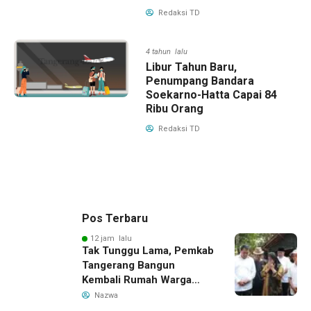
Redaksi TD
4 tahun lalu
Libur Tahun Baru,
Penumpang Bandara
Soekarno-Hatta Capai 84
Ribu Orang
Redaksi TD
Pos Terbaru
12 jam lalu
Tak Tunggu Lama, Pemkab
Tangerang Bangun
Kembali Rumah Warga
yang Roboh Akibat Puting
Nazwa
Beliung