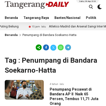
Sabtu, 08 Agu 2026
Beranda
Tangerang Raya
Banten/Nasional
Politik
Pe
eliung
Atletico Madrid dan Arsenal Saingi Inter Milan
15 jam lalu
Beranda
Penumpang di Bandara Soekarno-Hatta
Tag : Penumpang di Bandara
Soekarno-Hatta
4 tahun lalu
Penumpang Pesawat di
Bandara AP II Naik 65
Persen, Tembus 11,71 Juta
Orang