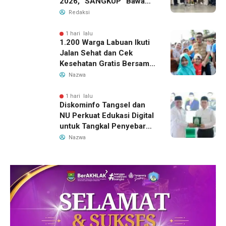
2026, “SANGKUP” Bawa
Pulang Juara 2 Grup
Redaksi
Teater Terbaik
1 hari lalu
1.200 Warga Labuan Ikuti
Jalan Sehat dan Cek
Kesehatan Gratis Bersama
Gubernur Banten
Nazwa
1 hari lalu
Diskominfo Tangsel dan
NU Perkuat Edukasi Digital
untuk Tangkal Penyebaran
Hoaks
Nazwa