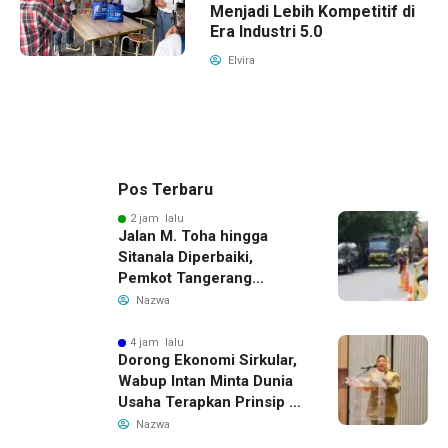
Menjadi Lebih Kompetitif di
Era Industri 5.0
Elvira
Pos Terbaru
2 jam lalu
Jalan M. Toha hingga
Sitanala Diperbaiki,
Pemkot Tangerang
Siapkan Rekayasa Lalu
Nazwa
Lintas
4 jam lalu
Dorong Ekonomi Sirkular,
Wabup Intan Minta Dunia
Usaha Terapkan Prinsip 3R
dalam Pengelolaan Limbah
Nazwa