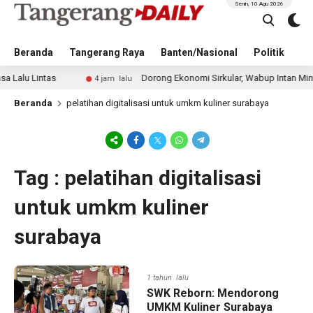
Senin, 10 Agu 2026
Beranda
Tangerang Raya
Banten/Nasional
Politik
Pe
u Lintas
Dorong Ekonomi Sirkular, Wabup Intan Minta Du
4 jam lalu
Beranda
pelatihan digitalisasi untuk umkm kuliner surabaya
Tag : pelatihan digitalisasi
untuk umkm kuliner
surabaya
1 tahun lalu
SWK Reborn: Mendorong
UMKM Kuliner Surabaya