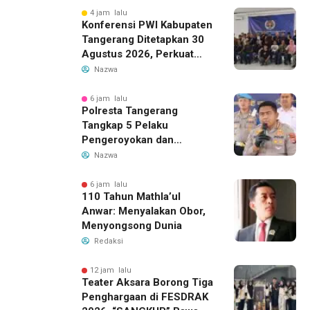
4 jam lalu
Konferensi PWI Kabupaten
Tangerang Ditetapkan 30
Agustus 2026, Perkuat
Demokrasi dan Soliditas
Nazwa
6 jam lalu
Polresta Tangerang
Tangkap 5 Pelaku
Pengeroyokan dan
Kekerasan Seksual di
Nazwa
Panongan
6 jam lalu
110 Tahun Mathla’ul
Anwar: Menyalakan Obor,
Menyongsong Dunia
Redaksi
12 jam lalu
Teater Aksara Borong Tiga
Penghargaan di FESDRAK