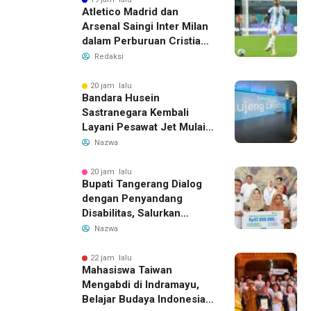
Atletico Madrid dan
Arsenal Saingi Inter Milan
dalam Perburuan Cristian
Romero, Transfer Bek
Redaksi
Tottenham Memanas
20 jam lalu
Bandara Husein
Sastranegara Kembali
Layani Pesawat Jet Mulai
14 Agustus 2026, Garuda
Nazwa
Indonesia Buka Rute
Bandung-Denpasar
20 jam lalu
Bupati Tangerang Dialog
dengan Penyandang
Disabilitas, Salurkan
Bantuan dan Tampung
Nazwa
Aspirasi
22 jam lalu
Mahasiswa Taiwan
Mengabdi di Indramayu,
Belajar Budaya Indonesia