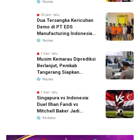
dan Edukasi Pekerja
Nazwa
Migran
23 jam lalu
Dua Tersangka Kericuhan
Demo di PT EDS
Manufacturing Indonesia
Ditahan, Polda Banten
Nazwa
Ungkap Motif Perebutan
Pengelolaan Limbah
1 hari lalu
Musim Kemarau Diprediksi
Berlanjut, Pemkab
Tangerang Siapkan
Langkah Antisipasi Krisis
Nazwa
Air Bersih
1 hari lalu
Singapura vs Indonesia:
Duel Ilhan Fandi vs
Mitchell Baker Jadi
Sorotan di Piala AFF 2026
Redaksi