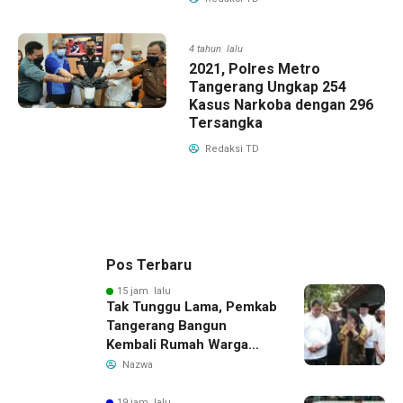
4 tahun lalu
2021, Polres Metro
Tangerang Ungkap 254
Kasus Narkoba dengan 296
Tersangka
Redaksi TD
Pos Terbaru
15 jam lalu
Tak Tunggu Lama, Pemkab
Tangerang Bangun
Kembali Rumah Warga
yang Roboh Akibat Puting
Nazwa
Beliung
19 jam lalu