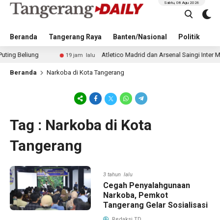
Sabtu, 08 Agu 2026
Beranda
Tangerang Raya
Banten/Nasional
Politik
Pe
eliung
Atletico Madrid dan Arsenal Saingi Inter Milan
19 jam lalu
Beranda
Narkoba di Kota Tangerang
Tag : Narkoba di Kota
Tangerang
3 tahun lalu
Cegah Penyalahgunaan
Narkoba, Pemkot
Tangerang Gelar Sosialisasi
Redaksi TD