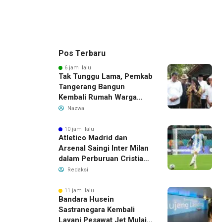
Pos Terbaru
6 jam lalu
Tak Tunggu Lama, Pemkab
Tangerang Bangun
Kembali Rumah Warga
yang Roboh Akibat Puting
Nazwa
Beliung
10 jam lalu
Atletico Madrid dan
Arsenal Saingi Inter Milan
dalam Perburuan Cristian
Romero, Transfer Bek
Redaksi
Tottenham Memanas
11 jam lalu
Bandara Husein
Sastranegara Kembali
Layani Pesawat Jet Mulai