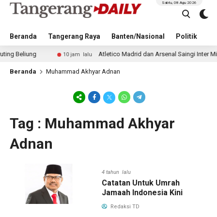
Sabtu, 08 Agu 2026
Beranda
Tangerang Raya
Banten/Nasional
Politik
Pe
eliung
Atletico Madrid dan Arsenal Saingi Inter Milan 
10 jam lalu
Beranda
Muhammad Akhyar Adnan
Tag : Muhammad Akhyar
Adnan
4 tahun lalu
Catatan Untuk Umrah
Jamaah Indonesia Kini
Redaksi TD