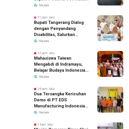
14 Agustus 2026, Garuda
Nazwa
Indonesia Buka Rute
Bandung-Denpasar
11 jam lalu
Bupati Tangerang Dialog
dengan Penyandang
Disabilitas, Salurkan
Bantuan dan Tampung
Nazwa
Aspirasi
12 jam lalu
Mahasiswa Taiwan
Mengabdi di Indramayu,
Belajar Budaya Indonesia
dan Edukasi Pekerja
Nazwa
Migran
14 jam lalu
Dua Tersangka Kericuhan
Demo di PT EDS
Manufacturing Indonesia
Ditahan, Polda Banten
Nazwa
Ungkap Motif Perebutan
Pengelolaan Limbah
1 hari lalu