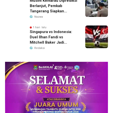
Musim Kemarau Diprediksi
Berlanjut, Pemkab
Tangerang Siapkan
Langkah Antisipasi Krisis
Nazwa
Air Bersih
1 hari lalu
Singapura vs Indonesia:
Duel Ilhan Fandi vs
Mitchell Baker Jadi
Sorotan di Piala AFF 2026
Redaksi