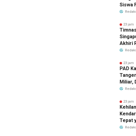
Siswa F
Penyid
Redaks
PKBM
23 jam 
Timnas
Singap
Akhiri
Tiket S
Redaks
2026
23 jam 
PAD Ka
Tanger
Miliar
Perub
Redaks
2026
23 jam 
Kehila
Kendar
Tepat 
Dilaku
Redaks