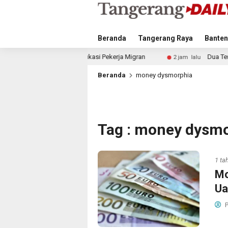
Beranda
Tangerang Raya
Banten
dan Edukasi Pekerja Migran
Dua Tersangka Kericuhan Dem
2 jam lalu
Beranda
money dysmorphia
Tag : money dysm
1 ta
Mo
Ua
P