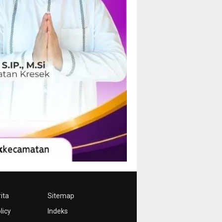
ita
Sitemap
licy
Indeks