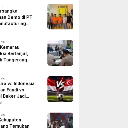
alu
rsangka
han Demo di PT
nufacturing
ia Ditahan, Polda
 Ungkap Motif
tan Pengelolaan
lalu
 Kemarau
ksi Berlanjut,
b Tangerang
n Langkah
asi Krisis Air
lalu
ura vs Indonesia:
han Fandi vs
l Baker Jadi
 di Piala AFF
i
lalu
 Kabupaten
rang Temukan