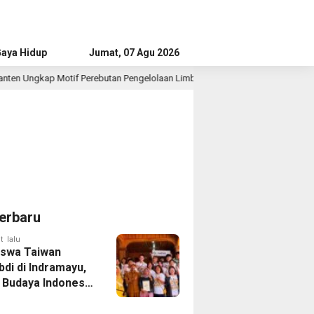
aya Hidup
Advertorial
Jumat, 07 Agu 2026
erebutan Pengelolaan Limbah
Musim Kemarau Diprediksi 
17 jam lalu
erbaru
t lalu
swa Taiwan
di di Indramayu,
r Budaya Indonesia
ukasi Pekerja