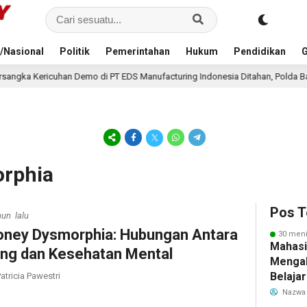
/Nasional
Politik
Pemerintahan
Hukum
Pendidikan
G
o di PT EDS Manufacturing Indonesia Ditahan, Polda Banten Ungkap Motif P
orphia
Pos T
hun lalu
ney Dysmorphia: Hubungan Antara
30 meni
Mahasi
ng dan Kesehatan Mental
Mengab
Belaja
atricia Pawestri
dan Ed
Nazwa
Migran