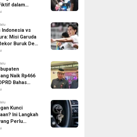
iktif dalam
ikan Dana BOP
i
lalu
 Indonesia vs
ura: Misi Garuda
 Rekor Buruk Demi
emifinal Piala AFF
i
lalu
bupaten
ang Naik Rp466
, DPRD Bahas
ahan KUA-PPAS
i
lalu
ngan Kunci
aan? Ini Langkah
yang Perlu
kan
i