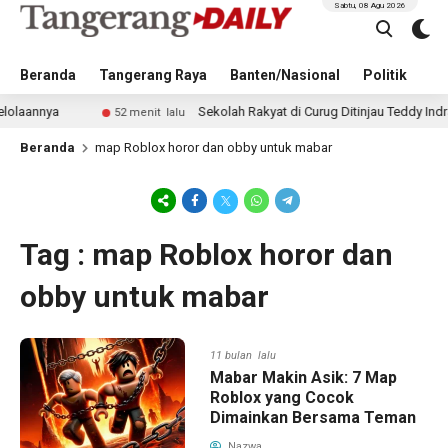
Sabtu, 08 Agu 2026
Beranda
Tangerang Raya
Banten/Nasional
Politik
Pe
annya
Sekolah Rakyat di Curug Ditinjau Teddy Indra Wij
52 menit lalu
Beranda
map Roblox horor dan obby untuk mabar
Tag : map Roblox horor dan
obby untuk mabar
11 bulan lalu
Mabar Makin Asik: 7 Map
Roblox yang Cocok
Dimainkan Bersama Teman
Nazwa