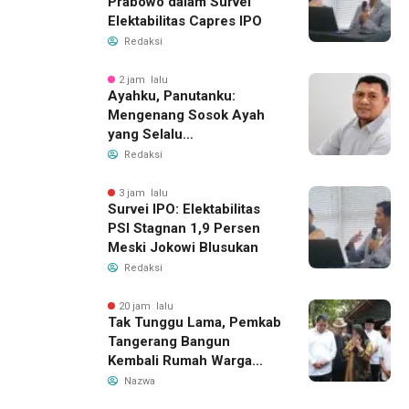
Prabowo dalam Survei
Elektabilitas Capres IPO
Redaksi
2 jam lalu
Ayahku, Panutanku:
Mengenang Sosok Ayah
yang Selalu
Membersamaiku
Redaksi
3 jam lalu
Survei IPO: Elektabilitas
PSI Stagnan 1,9 Persen
Meski Jokowi Blusukan
Redaksi
20 jam lalu
Tak Tunggu Lama, Pemkab
Tangerang Bangun
Kembali Rumah Warga
yang Roboh Akibat Puting
Nazwa
Beliung