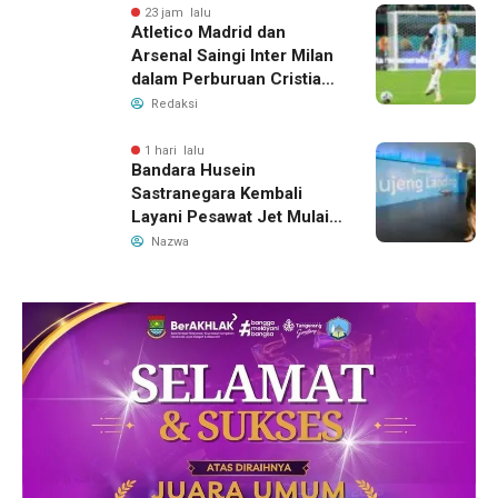
23 jam lalu
Atletico Madrid dan
Arsenal Saingi Inter Milan
dalam Perburuan Cristian
Romero, Transfer Bek
Redaksi
Tottenham Memanas
1 hari lalu
Bandara Husein
Sastranegara Kembali
Layani Pesawat Jet Mulai
14 Agustus 2026, Garuda
Nazwa
Indonesia Buka Rute
Bandung-Denpasar