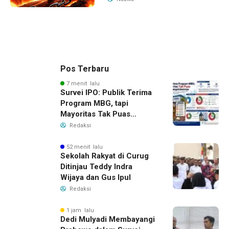
Pos Terbaru
7 menit lalu
Survei IPO: Publik Terima
Program MBG, tapi
Mayoritas Tak Puas
dengan Pengelolaannya
Redaksi
52 menit lalu
Sekolah Rakyat di Curug
Ditinjau Teddy Indra
Wijaya dan Gus Ipul
Redaksi
1 jam lalu
Dedi Mulyadi Membayangi