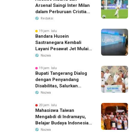
Arsenal Saingi Inter Milan
dalam Perburuan Cristian
Romero, Transfer Bek
Redaksi
Tottenham Memanas
19 jam lalu
Bandara Husein
Sastranegara Kembali
Layani Pesawat Jet Mulai
14 Agustus 2026, Garuda
Nazwa
Indonesia Buka Rute
Bandung-Denpasar
19 jam lalu
Bupati Tangerang Dialog
dengan Penyandang
Disabilitas, Salurkan
Bantuan dan Tampung
Nazwa
Aspirasi
20 jam lalu
Mahasiswa Taiwan
Mengabdi di Indramayu,
Belajar Budaya Indonesia
dan Edukasi Pekerja
Nazwa