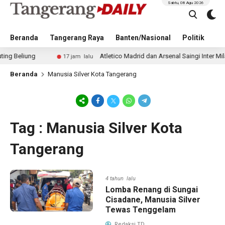
Sabtu, 08 Agu 2026
Beranda
Tangerang Raya
Banten/Nasional
Politik
Pe
liung
Atletico Madrid dan Arsenal Saingi Inter Milan d
17 jam lalu
Beranda
Manusia Silver Kota Tangerang
Tag : Manusia Silver Kota
Tangerang
4 tahun lalu
Lomba Renang di Sungai
Cisadane, Manusia Silver
Tewas Tenggelam
Redaksi TD