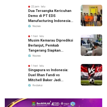
Migran
22 jam lalu
Dua Tersangka Kericuhan
Demo di PT EDS
Manufacturing Indonesia
Ditahan, Polda Banten
Nazwa
Ungkap Motif Perebutan
Pengelolaan Limbah
1 hari lalu
Musim Kemarau Diprediksi
Berlanjut, Pemkab
Tangerang Siapkan
Langkah Antisipasi Krisis
Nazwa
Air Bersih
1 hari lalu
Singapura vs Indonesia:
Duel Ilhan Fandi vs
Mitchell Baker Jadi
Sorotan di Piala AFF 2026
Redaksi