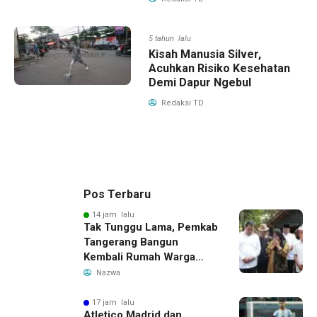
5 tahun lalu
Kisah Manusia Silver,
Acuhkan Risiko Kesehatan
Demi Dapur Ngebul
Redaksi TD
Pos Terbaru
14 jam lalu
Tak Tunggu Lama, Pemkab
Tangerang Bangun
Kembali Rumah Warga
yang Roboh Akibat Puting
Nazwa
Beliung
17 jam lalu
Atletico Madrid dan