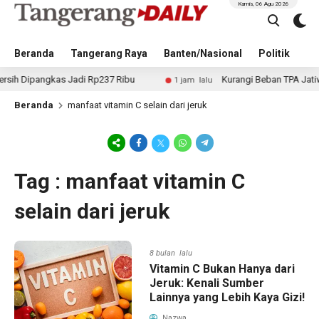
Kamis, 06 Agu 2026
Beranda
Tangerang Raya
Banten/Nasional
Politik
Pe
Dipangkas Jadi Rp237 Ribu
Kurangi Beban TPA Jatiwarin
1 jam lalu
Beranda
manfaat vitamin C selain dari jeruk
Tag : manfaat vitamin C
selain dari jeruk
8 bulan lalu
Vitamin C Bukan Hanya dari
Jeruk: Kenali Sumber
Lainnya yang Lebih Kaya Gizi!
Nazwa