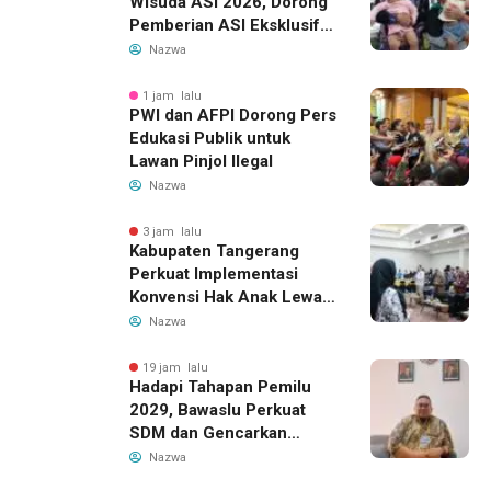
Wisuda ASI 2026, Dorong
Pemberian ASI Eksklusif
untuk Wujudkan Generasi
Nazwa
Sehat
1 jam lalu
PWI dan AFPI Dorong Pers
Edukasi Publik untuk
Lawan Pinjol Ilegal
Nazwa
3 jam lalu
Kabupaten Tangerang
Perkuat Implementasi
Konvensi Hak Anak Lewat
Pelatihan Berbasis Budaya
Nazwa
Lokal
19 jam lalu
Hadapi Tahapan Pemilu
2029, Bawaslu Perkuat
SDM dan Gencarkan
Pendidikan Demokrasi
Nazwa
bagi Generasi Muda