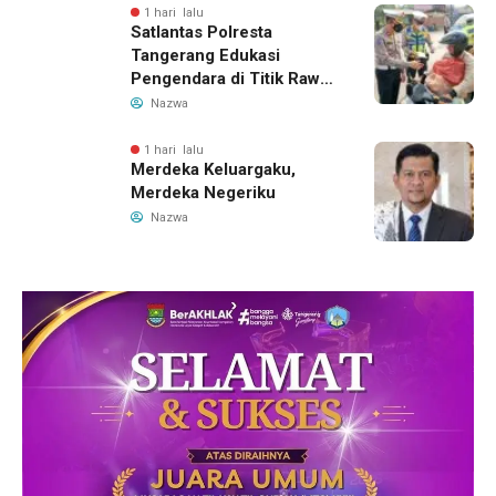
1 hari lalu
Satlantas Polresta
Tangerang Edukasi
Pengendara di Titik Rawan
Kecelakaan Lewat
Nazwa
Program Si Caka
1 hari lalu
Merdeka Keluargaku,
Merdeka Negeriku
Nazwa