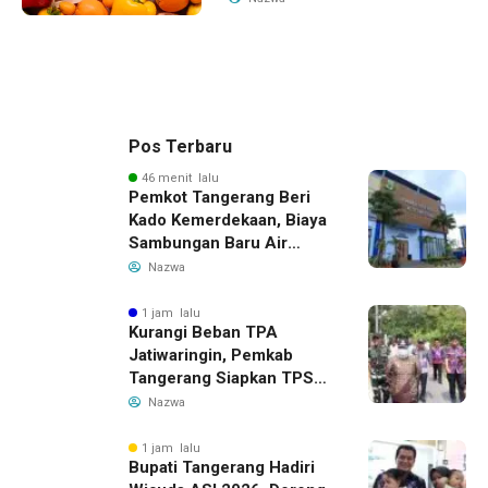
Pos Terbaru
46 menit lalu
Pemkot Tangerang Beri
Kado Kemerdekaan, Biaya
Sambungan Baru Air
Bersih Dipangkas Jadi
Nazwa
Rp237 Ribu
1 jam lalu
Kurangi Beban TPA
Jatiwaringin, Pemkab
Tangerang Siapkan TPS3R
Baru di Tigaraksa
Nazwa
1 jam lalu
Bupati Tangerang Hadiri