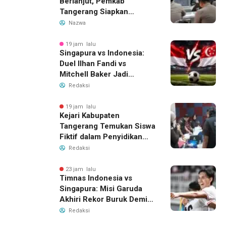
Berlanjut, Pemkab
Tangerang Siapkan
Langkah Antisipasi Krisis
Nazwa
Air Bersih
19 jam lalu
Singapura vs Indonesia:
Duel Ilhan Fandi vs
Mitchell Baker Jadi
Sorotan di Piala AFF 2026
Redaksi
19 jam lalu
Kejari Kabupaten
Tangerang Temukan Siswa
Fiktif dalam Penyidikan
Dana BOP PKBM
Redaksi
23 jam lalu
Timnas Indonesia vs
Singapura: Misi Garuda
Akhiri Rekor Buruk Demi
Tiket Semifinal Piala AFF
Redaksi
2026