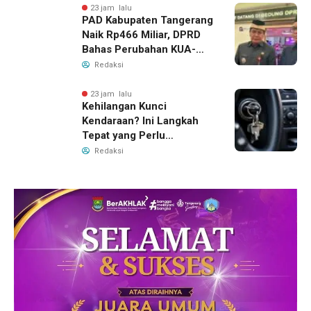
23 jam lalu
PAD Kabupaten Tangerang
Naik Rp466 Miliar, DPRD
Bahas Perubahan KUA-
PPAS 2026
Redaksi
23 jam lalu
Kehilangan Kunci
Kendaraan? Ini Langkah
Tepat yang Perlu
Dilakukan
Redaksi