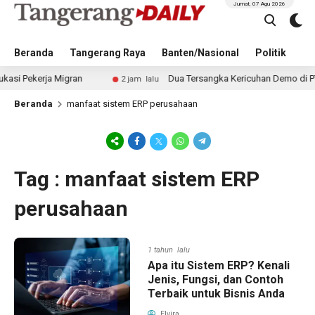
Jumat, 07 Agu 2026
Beranda
Tangerang Raya
Banten/Nasional
Politik
Pe
Pekerja Migran
Dua Tersangka Kericuhan Demo di PT EDS 
2 jam lalu
Beranda
manfaat sistem ERP perusahaan
Tag : manfaat sistem ERP
perusahaan
1 tahun lalu
Apa itu Sistem ERP? Kenali
Jenis, Fungsi, dan Contoh
Terbaik untuk Bisnis Anda
Elvira