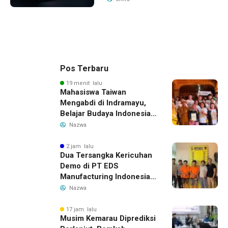
Pos Terbaru
19 menit lalu
Mahasiswa Taiwan
Mengabdi di Indramayu,
Belajar Budaya Indonesia
dan Edukasi Pekerja
Nazwa
Migran
2 jam lalu
Dua Tersangka Kericuhan
Demo di PT EDS
Manufacturing Indonesia
Ditahan, Polda Banten
Nazwa
Ungkap Motif Perebutan
Pengelolaan Limbah
17 jam lalu
Musim Kemarau Diprediksi