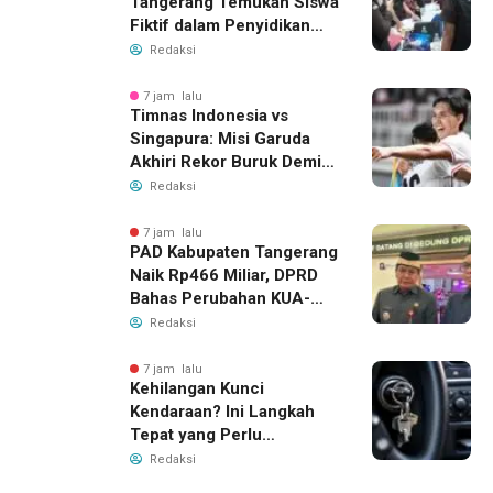
Tangerang Temukan Siswa
Fiktif dalam Penyidikan
Dana BOP PKBM
Redaksi
7 jam lalu
Timnas Indonesia vs
Singapura: Misi Garuda
Akhiri Rekor Buruk Demi
Tiket Semifinal Piala AFF
Redaksi
2026
7 jam lalu
PAD Kabupaten Tangerang
Naik Rp466 Miliar, DPRD
Bahas Perubahan KUA-
PPAS 2026
Redaksi
7 jam lalu
Kehilangan Kunci
Kendaraan? Ini Langkah
Tepat yang Perlu
Dilakukan
Redaksi