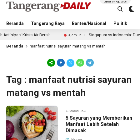
Jumat, 07 Agu 2026
Beranda
Tangerang Raya
Banten/Nasional
Politik
Pe
pasi Krisis Air Bersih
Singapura vs Indonesia: Duel Ilhan
3 jam lalu
Beranda
manfaat nutrisi sayuran matang vs mentah
Tag : manfaat nutrisi sayuran
matang vs mentah
10 bulan lalu
5 Sayuran yang Memberikan
Manfaat Lebih Setelah
Dimasak
Nazwa