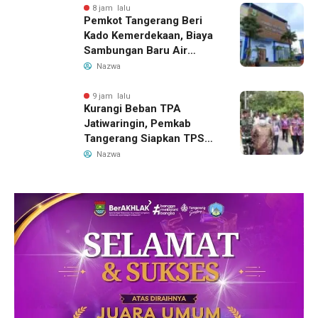
8 jam lalu
Pemkot Tangerang Beri
Kado Kemerdekaan, Biaya
Sambungan Baru Air
Bersih Dipangkas Jadi
Nazwa
Rp237 Ribu
9 jam lalu
Kurangi Beban TPA
Jatiwaringin, Pemkab
Tangerang Siapkan TPS3R
Baru di Tigaraksa
Nazwa