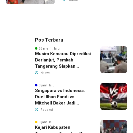
Pos Terbaru
56 menit lalu
Musim Kemarau Diprediksi
Berlanjut, Pemkab
Tangerang Siapkan
Langkah Antisipasi Krisis
Nazwa
Air Bersih
3 jam lalu
Singapura vs Indonesia:
Duel Ilhan Fandi vs
Mitchell Baker Jadi
Sorotan di Piala AFF 2026
Redaksi
3 jam lalu
Kejari Kabupaten