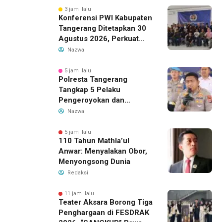
3 jam lalu
Konferensi PWI Kabupaten
Tangerang Ditetapkan 30
Agustus 2026, Perkuat
Demokrasi dan Soliditas
Nazwa
5 jam lalu
Polresta Tangerang
Tangkap 5 Pelaku
Pengeroyokan dan
Kekerasan Seksual di
Nazwa
Panongan
5 jam lalu
110 Tahun Mathla’ul
Anwar: Menyalakan Obor,
Menyongsong Dunia
Redaksi
11 jam lalu
Teater Aksara Borong Tiga
Penghargaan di FESDRAK