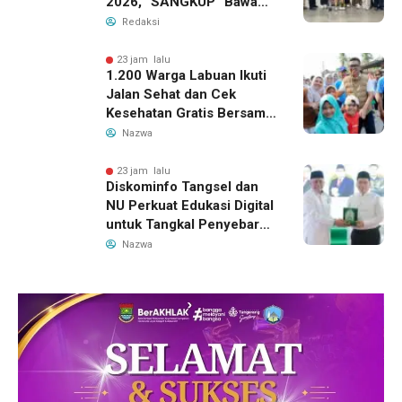
2026, “SANGKUP” Bawa
Pulang Juara 2 Grup
Redaksi
Teater Terbaik
23 jam lalu
1.200 Warga Labuan Ikuti
Jalan Sehat dan Cek
Kesehatan Gratis Bersama
Gubernur Banten
Nazwa
23 jam lalu
Diskominfo Tangsel dan
NU Perkuat Edukasi Digital
untuk Tangkal Penyebaran
Hoaks
Nazwa