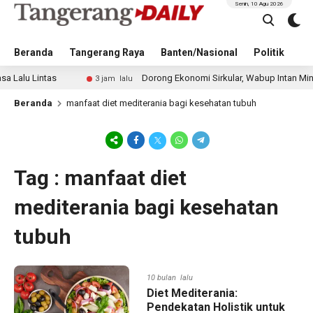
Senin, 10 Agu 2026
Beranda
Tangerang Raya
Banten/Nasional
Politik
Pe
lu Lintas
Dorong Ekonomi Sirkular, Wabup Intan Minta Du
3 jam lalu
Beranda
manfaat diet mediterania bagi kesehatan tubuh
Tag : manfaat diet
mediterania bagi kesehatan
tubuh
10 bulan lalu
Diet Mediterania:
Pendekatan Holistik untuk