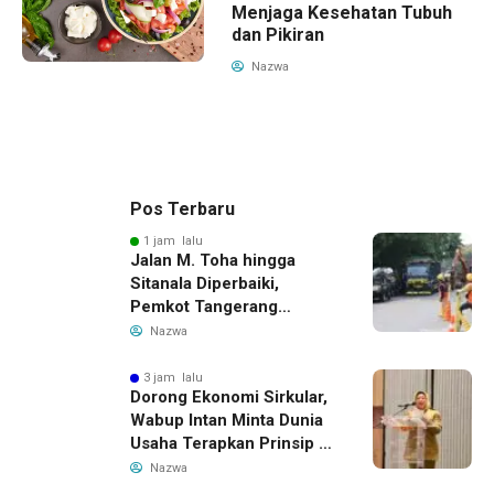
Menjaga Kesehatan Tubuh
dan Pikiran
Nazwa
Pos Terbaru
1 jam lalu
Jalan M. Toha hingga
Sitanala Diperbaiki,
Pemkot Tangerang
Siapkan Rekayasa Lalu
Nazwa
Lintas
3 jam lalu
Dorong Ekonomi Sirkular,
Wabup Intan Minta Dunia
Usaha Terapkan Prinsip 3R
dalam Pengelolaan Limbah
Nazwa