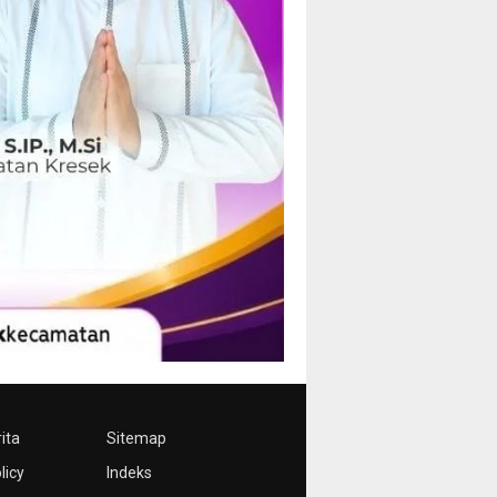
ita
Sitemap
licy
Indeks