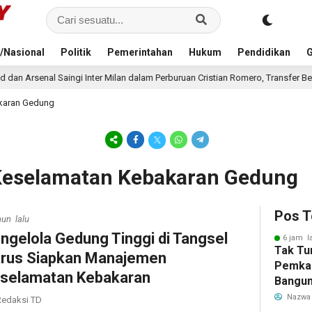
/Nasional
Politik
Pemerintahan
Hukum
Pendidikan
G
Inter Milan dalam Perburuan Cristian Romero, Transfer Bek Tottenham Memanas
karan Gedung
Keselamatan Kebakaran Gedung
Pos T
hun lalu
ngelola Gedung Tinggi di Tangsel
6 jam l
Tak Tu
rus Siapkan Manajemen
Pemka
selamatan Kebakaran
Bangun
Warga 
Nazwa
edaksi TD
Akibat 