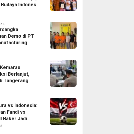
r Budaya Indonesia
ukasi Pekerja
lalu
rsangka
han Demo di PT
nufacturing
ia Ditahan, Polda
 Ungkap Motif
tan Pengelolaan
alu
 Kemarau
ksi Berlanjut,
b Tangerang
n Langkah
asi Krisis Air
alu
ura vs Indonesia:
han Fandi vs
l Baker Jadi
 di Piala AFF
i