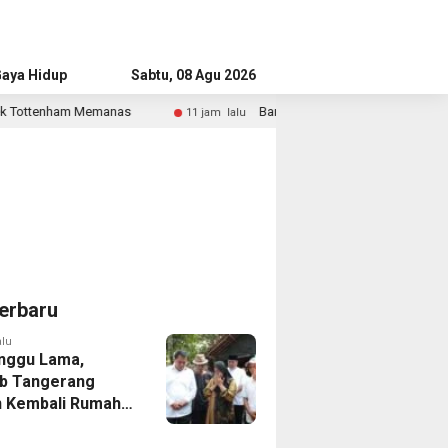
aya Hidup
Advertorial
Sabtu, 08 Agu 2026
Bandara Husein Sastranegara Kembali Layani Pesawat 
11 jam lalu
erbaru
alu
nggu Lama,
b Tangerang
 Kembali Rumah
yang Roboh
Puting Beliung