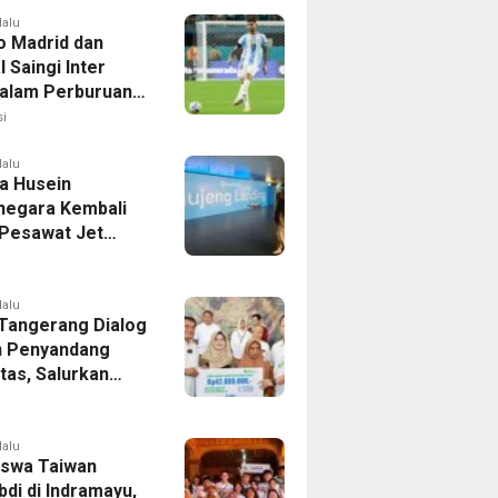
lalu
co Madrid dan
 Saingi Inter
dalam Perburuan
an Romero,
i
er Bek Tottenham
as
lalu
a Husein
negara Kembali
 Pesawat Jet
14 Agustus 2026,
 Indonesia Buka
andung-Denpasar
lalu
 Tangerang Dialog
 Penyandang
itas, Salurkan
n dan Tampung
si
lalu
swa Taiwan
di di Indramayu,