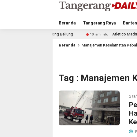
Beranda
Tangerang Raya
Banten
at Puting Beliung
Atletico Madrid dan Arsenal Saingi 
10 jam lalu
Beranda
Manajemen Keselamatan Keba
Tag : Manajemen 
2 ta
Pe
Ha
Ke
R