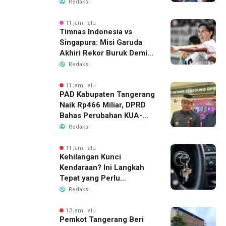
Dana BOP PKBM
Redaksi
11 jam lalu
Timnas Indonesia vs
Singapura: Misi Garuda
Akhiri Rekor Buruk Demi
Tiket Semifinal Piala AFF
Redaksi
2026
11 jam lalu
PAD Kabupaten Tangerang
Naik Rp466 Miliar, DPRD
Bahas Perubahan KUA-
PPAS 2026
Redaksi
11 jam lalu
Kehilangan Kunci
Kendaraan? Ini Langkah
Tepat yang Perlu
Dilakukan
Redaksi
13 jam lalu
Pemkot Tangerang Beri