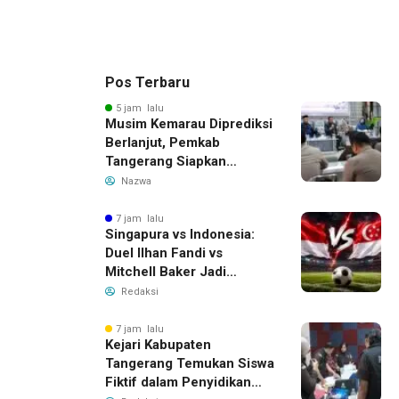
Pos Terbaru
5 jam lalu
Musim Kemarau Diprediksi
Berlanjut, Pemkab
Tangerang Siapkan
Langkah Antisipasi Krisis
Nazwa
Air Bersih
7 jam lalu
Singapura vs Indonesia:
Duel Ilhan Fandi vs
Mitchell Baker Jadi
Sorotan di Piala AFF 2026
Redaksi
7 jam lalu
Kejari Kabupaten
Tangerang Temukan Siswa
Fiktif dalam Penyidikan