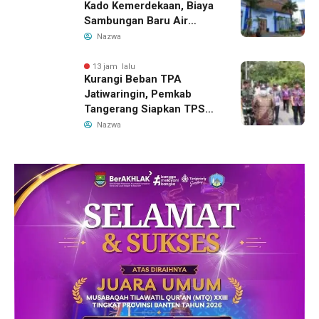
Kado Kemerdekaan, Biaya
Sambungan Baru Air
Bersih Dipangkas Jadi
Nazwa
Rp237 Ribu
13 jam lalu
Kurangi Beban TPA
Jatiwaringin, Pemkab
Tangerang Siapkan TPS3R
Baru di Tigaraksa
Nazwa