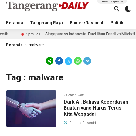
Jumat, 07 Agu 2026
Beranda
Tangerang Raya
Banten/Nasional
Politik
Pe
Singapura vs Indonesia: Duel Ilhan Fandi vs Mitchell Baker
7 jam lalu
Beranda
malware
Tag : malware
11 bulan lalu
Dark AI, Bahaya Kecerdasan
Buatan yang Harus Terus
Kita Waspadai
Patricia Pawestri