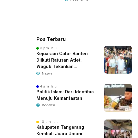
Pos Terbaru
3 jam lalu
Kejuaraan Catur Banten
Diikuti Ratusan Atlet,
Wagub Tekankan
Pembinaan Dini
Nazwa
4 jam lalu
Politik Islam: Dari Identitas
Menuju Kemanfaatan
Redaksi
13 jam lalu
Kabupaten Tangerang
Kembali Juara Umum