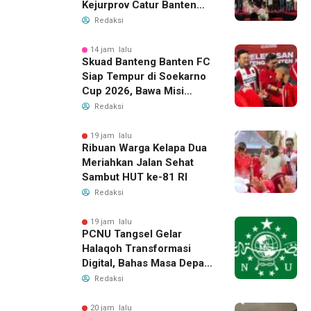
Kejurprov Catur Banten
2026, Raih 24 Medali
Redaksi
14 jam lalu
Skuad Banteng Banten FC
Siap Tempur di Soekarno
Cup 2026, Bawa Misi
Harumkan Nama Banten
Redaksi
19 jam lalu
Ribuan Warga Kelapa Dua
Meriahkan Jalan Sehat
Sambut HUT ke-81 RI
Redaksi
19 jam lalu
PCNU Tangsel Gelar
Halaqoh Transformasi
Digital, Bahas Masa Depan
NU di Era Disrupsi
Redaksi
20 jam lalu