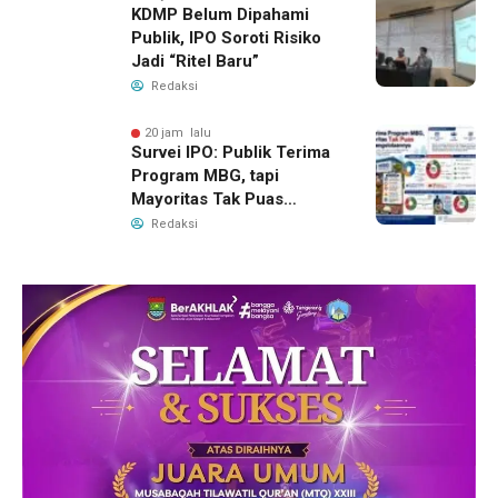
KDMP Belum Dipahami
Publik, IPO Soroti Risiko
Jadi “Ritel Baru”
Redaksi
20 jam lalu
Survei IPO: Publik Terima
Program MBG, tapi
Mayoritas Tak Puas
dengan Pengelolaannya
Redaksi