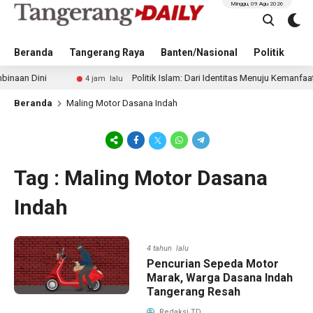
Minggu, 09 Agu 2026
Beranda
Tangerang Raya
Banten/Nasional
Politik
Pe
n Dini
Politik Islam: Dari Identitas Menuju Kemanfaatan
4 jam lalu
Beranda
Maling Motor Dasana Indah
Tag : Maling Motor Dasana
Indah
4 tahun lalu
Pencurian Sepeda Motor
Marak, Warga Dasana Indah
Tangerang Resah
Redaksi TD