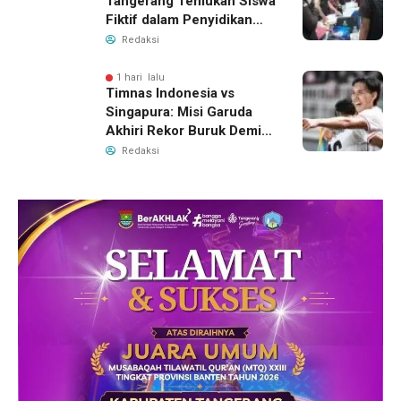
Tangerang Temukan Siswa
Fiktif dalam Penyidikan
Dana BOP PKBM
Redaksi
1 hari lalu
Timnas Indonesia vs
Singapura: Misi Garuda
Akhiri Rekor Buruk Demi
Tiket Semifinal Piala AFF
Redaksi
2026