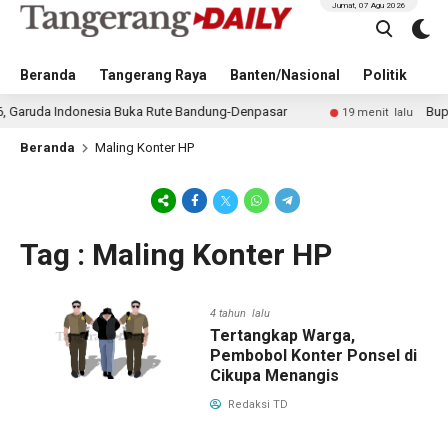
Jumat, 07 Agu 2026
Beranda
Tangerang Raya
Banten/Nasional
Politik
Pe
ruda Indonesia Buka Rute Bandung-Denpasar
Bupati Ta
19 menit lalu
Beranda
Maling Konter HP
Tag : Maling Konter HP
4 tahun lalu
Tertangkap Warga,
Pembobol Konter Ponsel di
Cikupa Menangis
Redaksi TD