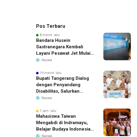
Pos Terbaru
8 menit lalu
Bandara Husein
Sastranegara Kembali
Layani Pesawat Jet Mulai
14 Agustus 2026, Garuda
Nazwa
Indonesia Buka Rute
Bandung-Denpasar
19 menit lalu
Bupati Tangerang Dialog
dengan Penyandang
Disabilitas, Salurkan
Bantuan dan Tampung
Nazwa
Aspirasi
1 jam lalu
Mahasiswa Taiwan
Mengabdi di Indramayu,
Belajar Budaya Indonesia
dan Edukasi Pekerja
Nazwa