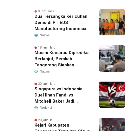
Migran
3 jam lalu
Dua Tersangka Kericuhan
Demo di PT EDS
Manufacturing Indonesia
Ditahan, Polda Banten
Nazwa
Ungkap Motif Perebutan
Pengelolaan Limbah
18 jam lalu
Musim Kemarau Diprediksi
Berlanjut, Pemkab
Tangerang Siapkan
Langkah Antisipasi Krisis
Nazwa
Air Bersih
20 jam lalu
Singapura vs Indonesia:
Duel Ilhan Fandi vs
Mitchell Baker Jadi
Sorotan di Piala AFF 2026
Redaksi
20 jam lalu
Kejari Kabupaten