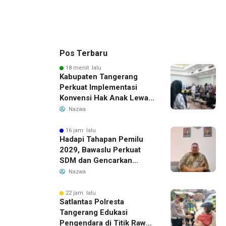
Pos Terbaru
18 menit lalu
Kabupaten Tangerang
Perkuat Implementasi
Konvensi Hak Anak Lewat
Pelatihan Berbasis Budaya
Nazwa
Lokal
16 jam lalu
Hadapi Tahapan Pemilu
2029, Bawaslu Perkuat
SDM dan Gencarkan
Pendidikan Demokrasi
Nazwa
bagi Generasi Muda
22 jam lalu
Satlantas Polresta
Tangerang Edukasi
Pengendara di Titik Rawan