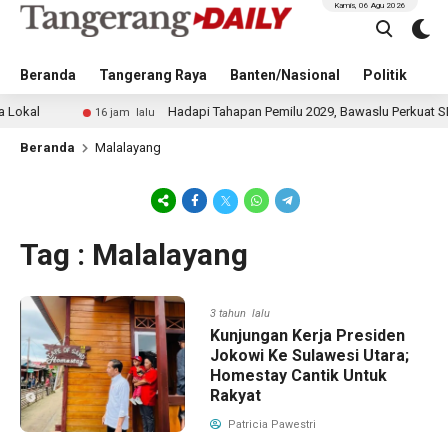
Kamis, 06 Agu 2026
Beranda
Tangerang Raya
Banten/Nasional
Politik
Pe
al
Hadapi Tahapan Pemilu 2029, Bawaslu Perkuat SDM d
16 jam lalu
Beranda
Malalayang
Tag : Malalayang
3 tahun lalu
Kunjungan Kerja Presiden
Jokowi Ke Sulawesi Utara;
Homestay Cantik Untuk
Rakyat
Patricia Pawestri