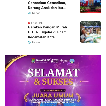
Gencarkan Gemarikan,
Dorong Anak dan Ibu
Hamil Penuhi Protein
Nazwa
Hewani
1 hari lalu
Gerakan Pangan Murah
HUT RI Digelar di Enam
Kecamatan Kota
Tangerang, Catat
Nazwa
Jadwalnya