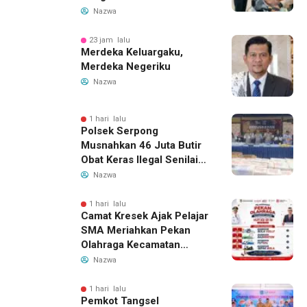
Kecelakaan Lewat
Nazwa
Program Si Caka
23 jam lalu
Merdeka Keluargaku,
Merdeka Negeriku
Nazwa
1 hari lalu
Polsek Serpong
Musnahkan 46 Juta Butir
Obat Keras Ilegal Senilai
Rp230 Miliar
Nazwa
1 hari lalu
Camat Kresek Ajak Pelajar
SMA Meriahkan Pekan
Olahraga Kecamatan
Kresek 2026
Nazwa
1 hari lalu
Pemkot Tangsel