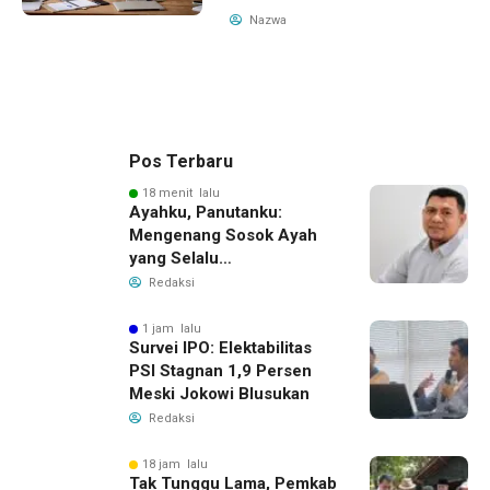
Nazwa
Pos Terbaru
18 menit lalu
Ayahku, Panutanku:
Mengenang Sosok Ayah
yang Selalu
Membersamaiku
Redaksi
1 jam lalu
Survei IPO: Elektabilitas
PSI Stagnan 1,9 Persen
Meski Jokowi Blusukan
Redaksi
18 jam lalu
Tak Tunggu Lama, Pemkab