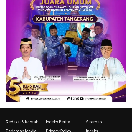
Redaksi & Kontak
Indeks Berita
Sitemap
Pedoman Media
Privacy Policy
Indeks