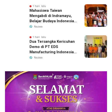
Aspirasi
1 hari lalu
Mahasiswa Taiwan
Mengabdi di Indramayu,
Belajar Budaya Indonesia
dan Edukasi Pekerja
Nazwa
Migran
1 hari lalu
Dua Tersangka Kericuhan
Demo di PT EDS
Manufacturing Indonesia
Ditahan, Polda Banten
Nazwa
Ungkap Motif Perebutan
Pengelolaan Limbah