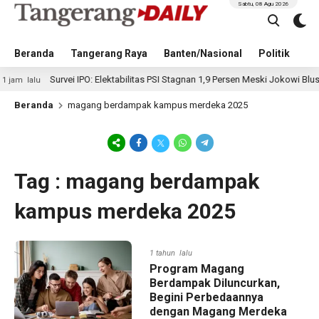
Sabtu, 08 Agu 2026
Beranda
Tangerang Raya
Banten/Nasional
Politik
Pe
Survei IPO: Elektabilitas PSI Stagnan 1,9 Persen Meski Jokowi Blusukan
lalu
Beranda
magang berdampak kampus merdeka 2025
Tag : magang berdampak
kampus merdeka 2025
1 tahun lalu
Program Magang
Berdampak Diluncurkan,
Begini Perbedaannya
dengan Magang Merdeka