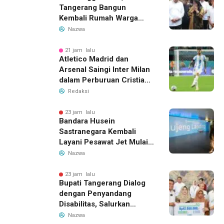
Tangerang Bangun
Kembali Rumah Warga
yang Roboh Akibat Puting
Nazwa
Beliung
21 jam lalu
Atletico Madrid dan
Arsenal Saingi Inter Milan
dalam Perburuan Cristian
Romero, Transfer Bek
Redaksi
Tottenham Memanas
23 jam lalu
Bandara Husein
Sastranegara Kembali
Layani Pesawat Jet Mulai
14 Agustus 2026, Garuda
Nazwa
Indonesia Buka Rute
Bandung-Denpasar
23 jam lalu
Bupati Tangerang Dialog
dengan Penyandang
Disabilitas, Salurkan
Bantuan dan Tampung
Nazwa