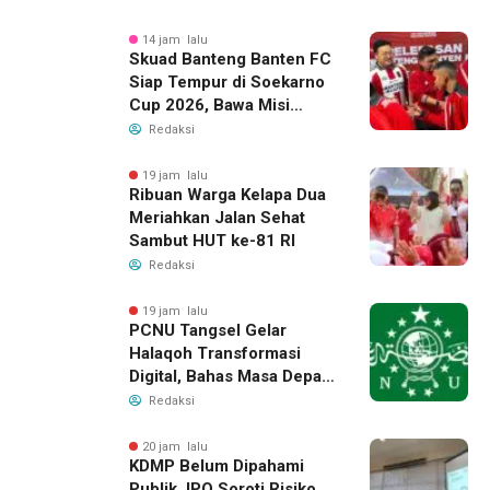
14 jam lalu
Skuad Banteng Banten FC
Siap Tempur di Soekarno
Cup 2026, Bawa Misi
Harumkan Nama Banten
Redaksi
19 jam lalu
Ribuan Warga Kelapa Dua
Meriahkan Jalan Sehat
Sambut HUT ke-81 RI
Redaksi
19 jam lalu
PCNU Tangsel Gelar
Halaqoh Transformasi
Digital, Bahas Masa Depan
NU di Era Disrupsi
Redaksi
20 jam lalu
KDMP Belum Dipahami
Publik, IPO Soroti Risiko