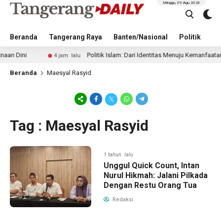
Minggu, 09 Agu 2026
Beranda
Tangerang Raya
Banten/Nasional
Politik
Pe
Dini
Politik Islam: Dari Identitas Menuju Kemanfaatan
4 jam lalu
Beranda
Maesyal Rasyid
Tag : Maesyal Rasyid
1 tahun lalu
Unggul Quick Count, Intan
Nurul Hikmah: Jalani Pilkada
Dengan Restu Orang Tua
Redaksi