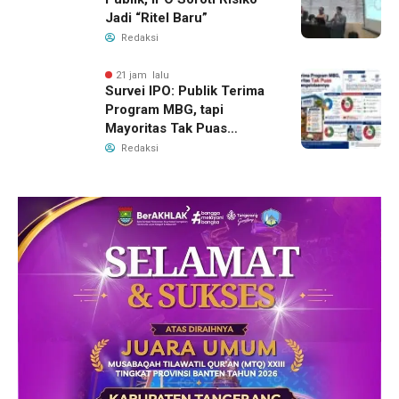
Jadi “Ritel Baru”
Redaksi
21 jam lalu
Survei IPO: Publik Terima
Program MBG, tapi
Mayoritas Tak Puas
dengan Pengelolaannya
Redaksi