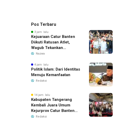
Pos Terbaru
3 jam lalu
Kejuaraan Catur Banten
Diikuti Ratusan Atlet,
Wagub Tekankan
Pembinaan Dini
Nazwa
4 jam lalu
Politik Islam: Dari Identitas
Menuju Kemanfaatan
Redaksi
14 jam lalu
Kabupaten Tangerang
Kembali Juara Umum
Kejurprov Catur Banten
2026, Raih 24 Medali
Redaksi