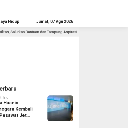
aya Hidup
Advertorial
Jumat, 07 Agu 2026
uan dan Tampung Aspirasi
Mahasiswa Taiwan Mengabdi di 
1 jam lalu
erbaru
t lalu
a Husein
negara Kembali
 Pesawat Jet
14 Agustus 2026,
 Indonesia Buka