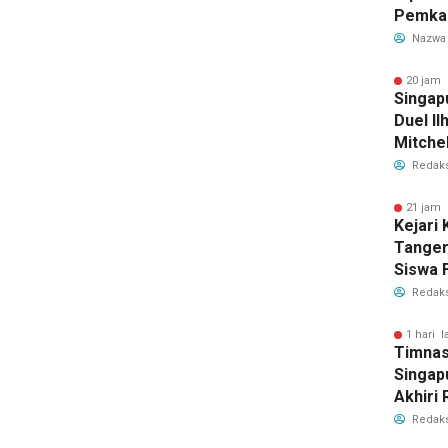
Pemka
Siapka
Nazwa
Antisip
Bersih
20 jam 
Singap
Duel Il
Mitchel
Sorotan
Redaks
2026
21 jam 
Kejari
Tange
Siswa F
Penyid
Redaks
PKBM
1 hari l
Timnas
Singap
Akhiri
Tiket S
Redaks
2026