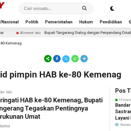
/Nasional
Politik
Pemerintahan
Hukum
Pendidikan
G
Bupati Tangerang Dialog dengan Penyandang Disabilitas, Salurkan Bant
alu
e-80 Kemenag
yid pimpin HAB ke-80 Kemenag
Pos T
lan lalu
ringati HAB ke-80 Kemenag, Bupati
19 meni
Bandar
ngerang Tegaskan Pentingnya
Sastra
rukunan Umat
Layani
Mulai 
Nazwa
azwa
Garuda