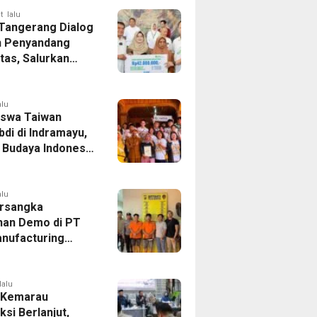
andung-Denpasar
t lalu
 Tangerang Dialog
 Penyandang
itas, Salurkan
n dan Tampung
si
alu
swa Taiwan
di di Indramayu,
r Budaya Indonesia
ukasi Pekerja
alu
rsangka
han Demo di PT
nufacturing
ia Ditahan, Polda
 Ungkap Motif
tan Pengelolaan
lalu
 Kemarau
ksi Berlanjut,