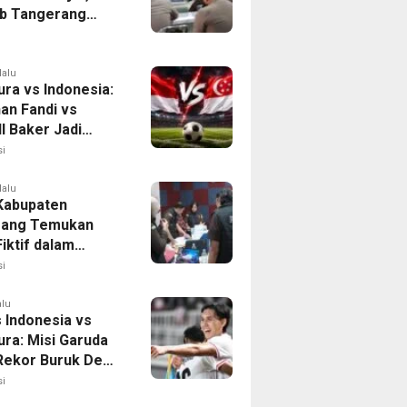
b Tangerang
n Langkah
asi Krisis Air
lalu
ura vs Indonesia:
han Fandi vs
l Baker Jadi
 di Piala AFF
i
lalu
 Kabupaten
rang Temukan
iktif dalam
ikan Dana BOP
i
alu
 Indonesia vs
ura: Misi Garuda
 Rekor Buruk Demi
emifinal Piala AFF
i