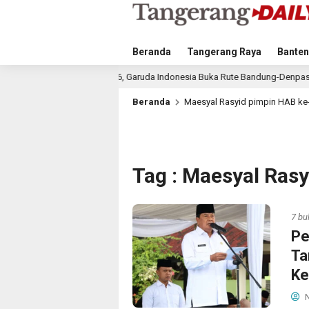
Beranda
Tangerang Raya
Banten
ustus 2026, Garuda Indonesia Buka Rute Bandung-Denpasar
30 menit l
Beranda
Maesyal Rasyid pimpin HAB k
Tag : Maesyal Ras
7 bu
Pe
Ta
Ke
N