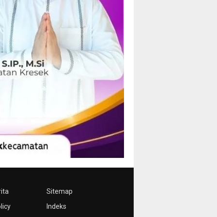
ita
Sitemap
licy
Indeks