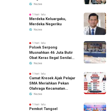
Kecelakaan Lewat
Nazwa
Program Si Caka
1 hari lalu
Merdeka Keluargaku,
Merdeka Negeriku
Nazwa
1 hari lalu
Polsek Serpong
Musnahkan 46 Juta Butir
Obat Keras Ilegal Senilai
Rp230 Miliar
Nazwa
1 hari lalu
Camat Kresek Ajak Pelajar
SMA Meriahkan Pekan
Olahraga Kecamatan
Kresek 2026
Nazwa
1 hari lalu
Pemkot Tangsel