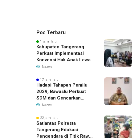
Pos Terbaru
1 jam lalu
Kabupaten Tangerang
Perkuat Implementasi
Konvensi Hak Anak Lewat
Pelatihan Berbasis Budaya
Nazwa
Lokal
17 jam lalu
Hadapi Tahapan Pemilu
2029, Bawaslu Perkuat
SDM dan Gencarkan
Pendidikan Demokrasi
Nazwa
bagi Generasi Muda
22 jam lalu
Satlantas Polresta
Tangerang Edukasi
Pengendara di Titik Rawan