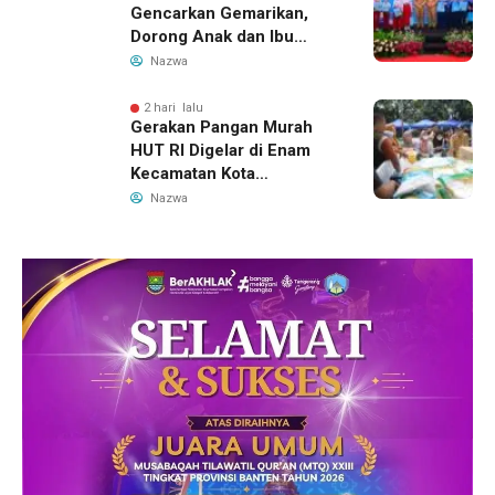
Gencarkan Gemarikan,
Dorong Anak dan Ibu
Hamil Penuhi Protein
Nazwa
Hewani
2 hari lalu
Gerakan Pangan Murah
HUT RI Digelar di Enam
Kecamatan Kota
Tangerang, Catat
Nazwa
Jadwalnya