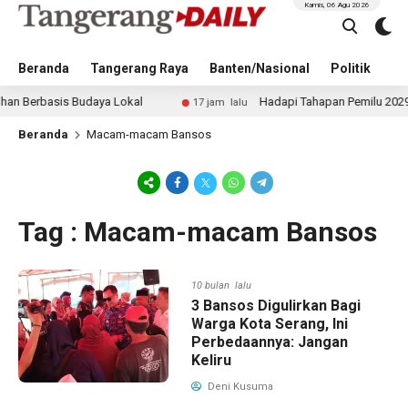
Kamis, 06 Agu 2026
Beranda
Tangerang Raya
Banten/Nasional
Politik
Pe
erbasis Budaya Lokal
Hadapi Tahapan Pemilu 2029, Baw
17 jam lalu
Beranda
Macam-macam Bansos
Tag : Macam-macam Bansos
10 bulan lalu
3 Bansos Digulirkan Bagi
Warga Kota Serang, Ini
Perbedaannya: Jangan
Keliru
Deni Kusuma