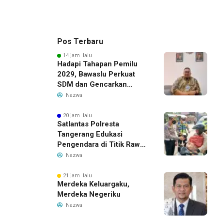
Pos Terbaru
14 jam lalu
Hadapi Tahapan Pemilu
2029, Bawaslu Perkuat
SDM dan Gencarkan
Pendidikan Demokrasi
Nazwa
bagi Generasi Muda
20 jam lalu
Satlantas Polresta
Tangerang Edukasi
Pengendara di Titik Rawan
Kecelakaan Lewat
Nazwa
Program Si Caka
21 jam lalu
Merdeka Keluargaku,
Merdeka Negeriku
Nazwa