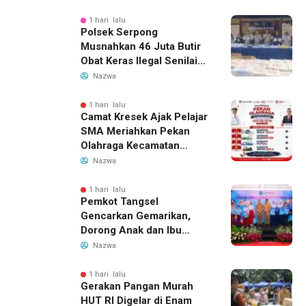
1 hari lalu
Polsek Serpong
Musnahkan 46 Juta Butir
Obat Keras Ilegal Senilai
Rp230 Miliar
Nazwa
1 hari lalu
Camat Kresek Ajak Pelajar
SMA Meriahkan Pekan
Olahraga Kecamatan
Kresek 2026
Nazwa
1 hari lalu
Pemkot Tangsel
Gencarkan Gemarikan,
Dorong Anak dan Ibu
Hamil Penuhi Protein
Nazwa
Hewani
1 hari lalu
Gerakan Pangan Murah
HUT RI Digelar di Enam