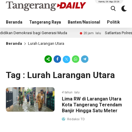
Kamis, 06 Agu 2026
Beranda
Tangerang Raya
Banten/Nasional
Politik
Pe
kan Demokrasi bagi Generasi Muda
Satlantas Polresta T
20 jam lalu
Beranda
Lurah Larangan Utara
Tag : Lurah Larangan Utara
4 tahun lalu
Lima RW di Larangan Utara
Kota Tangerang Terendam
Banjir Hingga Satu Meter
Redaksi TD