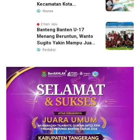
Kecamatan Kota
Tangerang, Catat
Nazwa
Jadwalnya
2 hari lalu
Banteng Banten U-17
Menang Beruntun, Wanto
Sugito Yakin Mampu Juara
Soekarno Cup 2026
Redaksi