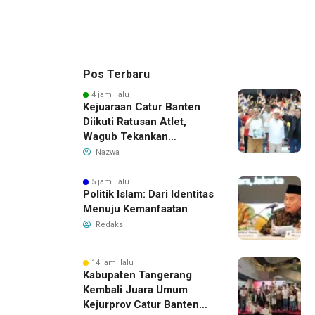
Pos Terbaru
4 jam lalu
Kejuaraan Catur Banten
Diikuti Ratusan Atlet,
Wagub Tekankan
Pembinaan Dini
Nazwa
5 jam lalu
Politik Islam: Dari Identitas
Menuju Kemanfaatan
Redaksi
14 jam lalu
Kabupaten Tangerang
Kembali Juara Umum
Kejurprov Catur Banten