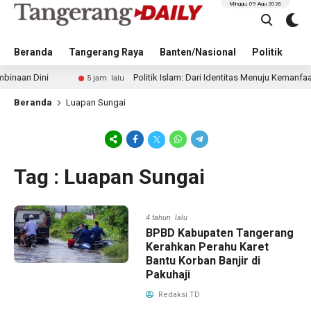
Minggu, 09 Agu 2026
Beranda
Tangerang Raya
Banten/Nasional
Politik
Pe
an Dini
Politik Islam: Dari Identitas Menuju Kemanfaatan
5 jam lalu
Beranda
Luapan Sungai
Tag : Luapan Sungai
4 tahun lalu
BPBD Kabupaten Tangerang
Kerahkan Perahu Karet
Bantu Korban Banjir di
Pakuhaji
Redaksi TD