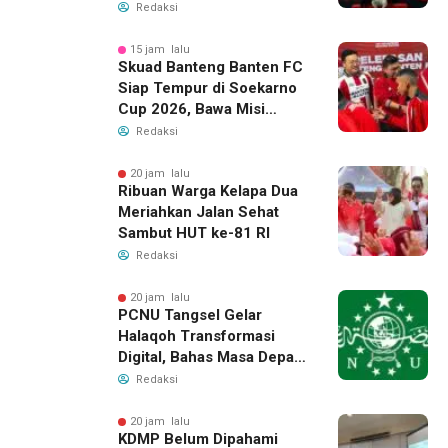
2026, Raih 24 Medali
Redaksi
15 jam lalu
Skuad Banteng Banten FC
Siap Tempur di Soekarno
Cup 2026, Bawa Misi
Harumkan Nama Banten
Redaksi
20 jam lalu
Ribuan Warga Kelapa Dua
Meriahkan Jalan Sehat
Sambut HUT ke-81 RI
Redaksi
20 jam lalu
PCNU Tangsel Gelar
Halaqoh Transformasi
Digital, Bahas Masa Depan
NU di Era Disrupsi
Redaksi
20 jam lalu
KDMP Belum Dipahami