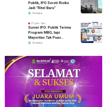
Publik, IPO Soroti Risiko
Jadi “Ritel Baru”
Redaksi
21 jam lalu
Survei IPO: Publik Terima
Program MBG, tapi
Mayoritas Tak Puas
dengan Pengelolaannya
Redaksi