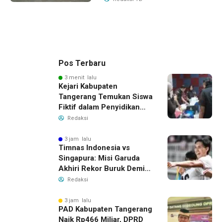
Pos Terbaru
3 menit lalu
Kejari Kabupaten
Tangerang Temukan Siswa
Fiktif dalam Penyidikan
Dana BOP PKBM
Redaksi
3 jam lalu
Timnas Indonesia vs
Singapura: Misi Garuda
Akhiri Rekor Buruk Demi
Tiket Semifinal Piala AFF
Redaksi
2026
3 jam lalu
PAD Kabupaten Tangerang
Naik Rp466 Miliar, DPRD