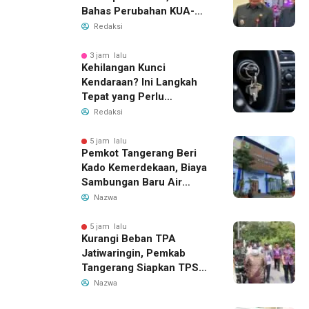
Bahas Perubahan KUA-
PPAS 2026
Redaksi
3 jam lalu
Kehilangan Kunci
Kendaraan? Ini Langkah
Tepat yang Perlu
Dilakukan
Redaksi
5 jam lalu
Pemkot Tangerang Beri
Kado Kemerdekaan, Biaya
Sambungan Baru Air
Bersih Dipangkas Jadi
Nazwa
Rp237 Ribu
5 jam lalu
Kurangi Beban TPA
Jatiwaringin, Pemkab
Tangerang Siapkan TPS3R
Baru di Tigaraksa
Nazwa