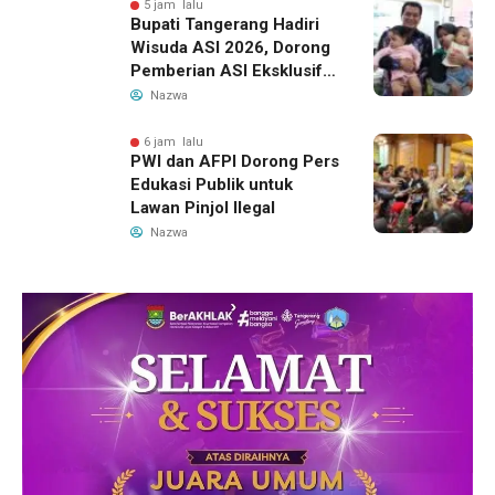
5 jam lalu
Bupati Tangerang Hadiri
Wisuda ASI 2026, Dorong
Pemberian ASI Eksklusif
untuk Wujudkan Generasi
Nazwa
Sehat
6 jam lalu
PWI dan AFPI Dorong Pers
Edukasi Publik untuk
Lawan Pinjol Ilegal
Nazwa