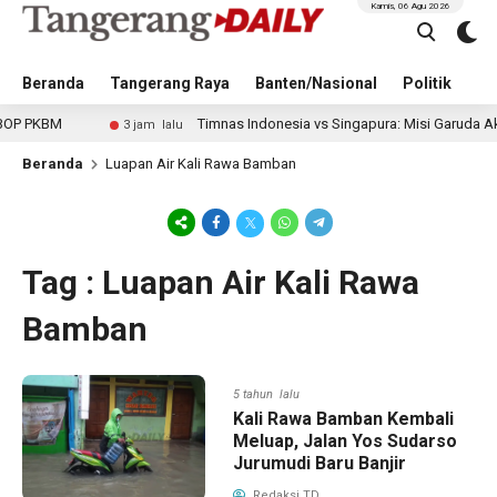
Kamis, 06 Agu 2026
Beranda
Tangerang Raya
Banten/Nasional
Politik
Pe
PKBM
Timnas Indonesia vs Singapura: Misi Garuda Akhiri R
3 jam lalu
Beranda
Luapan Air Kali Rawa Bamban
Tag : Luapan Air Kali Rawa
Bamban
5 tahun lalu
Kali Rawa Bamban Kembali
Meluap, Jalan Yos Sudarso
Jurumudi Baru Banjir
Redaksi TD