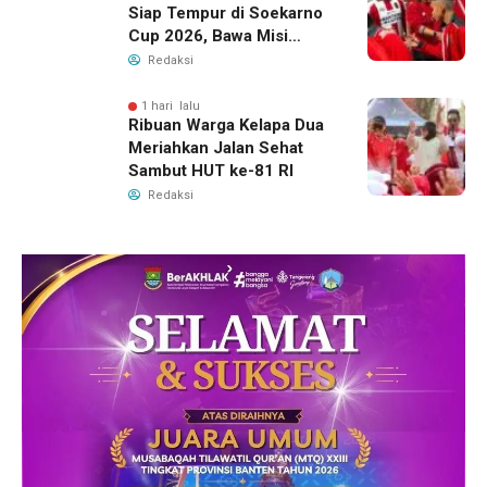
Siap Tempur di Soekarno
Cup 2026, Bawa Misi
Harumkan Nama Banten
Redaksi
1 hari lalu
Ribuan Warga Kelapa Dua
Meriahkan Jalan Sehat
Sambut HUT ke-81 RI
Redaksi