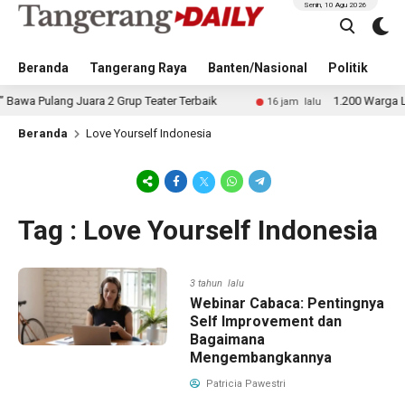
Senin, 10 Agu 2026
Beranda
Tangerang Raya
Banten/Nasional
Politik
Pe
 Pulang Juara 2 Grup Teater Terbaik
1.200 Warga Labua
16 jam lalu
Beranda
Love Yourself Indonesia
Tag : Love Yourself Indonesia
3 tahun lalu
Webinar Cabaca: Pentingnya
Self Improvement dan
Bagaimana
Mengembangkannya
Patricia Pawestri