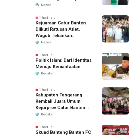
Hoaks
Nazwa
1 hari lalu
Kejuaraan Catur Banten
Diikuti Ratusan Atlet,
Wagub Tekankan
Pembinaan Dini
Nazwa
1 hari lalu
Politik Islam: Dari Identitas
Menuju Kemanfaatan
Redaksi
1 hari lalu
Kabupaten Tangerang
Kembali Juara Umum
Kejurprov Catur Banten
2026, Raih 24 Medali
Redaksi
1 hari lalu
Skuad Banteng Banten FC