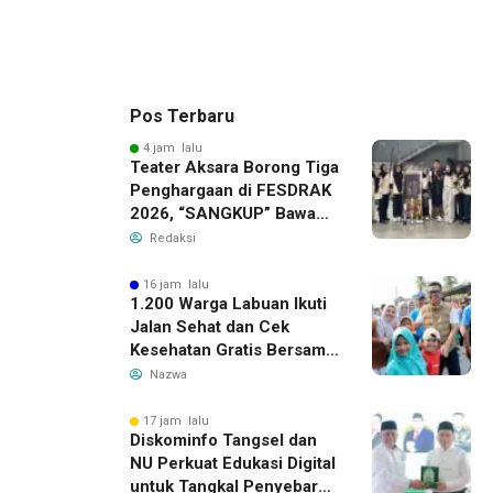
Pos Terbaru
4 jam lalu
Teater Aksara Borong Tiga
Penghargaan di FESDRAK
2026, “SANGKUP” Bawa
Pulang Juara 2 Grup
Redaksi
Teater Terbaik
16 jam lalu
1.200 Warga Labuan Ikuti
Jalan Sehat dan Cek
Kesehatan Gratis Bersama
Gubernur Banten
Nazwa
17 jam lalu
Diskominfo Tangsel dan
NU Perkuat Edukasi Digital
untuk Tangkal Penyebaran