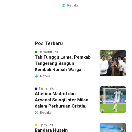
Redaksi
Pos Terbaru
58 menit lalu
Tak Tunggu Lama, Pemkab
Tangerang Bangun
Kembali Rumah Warga
yang Roboh Akibat Puting
Nazwa
Beliung
4 jam lalu
Atletico Madrid dan
Arsenal Saingi Inter Milan
dalam Perburuan Cristian
Romero, Transfer Bek
Redaksi
Tottenham Memanas
5 jam lalu
Bandara Husein