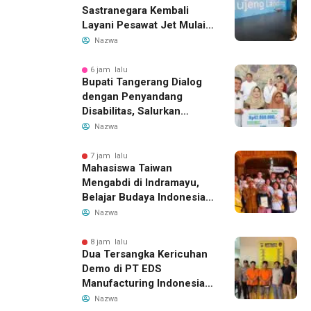
Sastranegara Kembali
Layani Pesawat Jet Mulai
14 Agustus 2026, Garuda
Nazwa
Indonesia Buka Rute
Bandung-Denpasar
6 jam lalu
Bupati Tangerang Dialog
dengan Penyandang
Disabilitas, Salurkan
Bantuan dan Tampung
Nazwa
Aspirasi
7 jam lalu
Mahasiswa Taiwan
Mengabdi di Indramayu,
Belajar Budaya Indonesia
dan Edukasi Pekerja
Nazwa
Migran
8 jam lalu
Dua Tersangka Kericuhan
Demo di PT EDS
Manufacturing Indonesia
Ditahan, Polda Banten
Nazwa