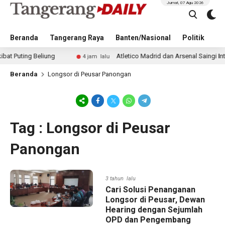
Jumat, 07 Agu 2026
Beranda
Tangerang Raya
Banten/Nasional
Politik
Pe
ting Beliung
Atletico Madrid dan Arsenal Saingi Inter M
4 jam lalu
Beranda
Longsor di Peusar Panongan
Tag : Longsor di Peusar
Panongan
3 tahun lalu
Cari Solusi Penanganan
Longsor di Peusar, Dewan
Hearing dengan Sejumlah
OPD dan Pengembang