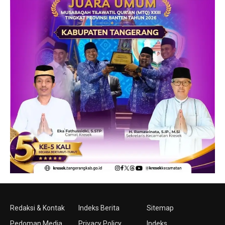
Redaksi & Kontak
Indeks Berita
Sitemap
Pedoman Media
Privacy Policy
Indeks