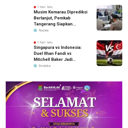
Ungkap Motif Perebutan
Pengelolaan Limbah
1 hari lalu
Musim Kemarau Diprediksi
Berlanjut, Pemkab
Tangerang Siapkan
Langkah Antisipasi Krisis
Nazwa
Air Bersih
1 hari lalu
Singapura vs Indonesia:
Duel Ilhan Fandi vs
Mitchell Baker Jadi
Sorotan di Piala AFF 2026
Redaksi