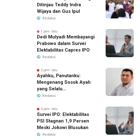
Ditinjau Teddy Indra
Wijaya dan Gus Ipul
Redaksi
1 jam lalu
Dedi Mulyadi Membayangi
Prabowo dalam Survei
Elektabilitas Capres IPO
Redaksi
2 jam lalu
Ayahku, Panutanku:
Mengenang Sosok Ayah
yang Selalu
Membersamaiku
Redaksi
4 jam lalu
Survei IPO: Elektabilitas
PSI Stagnan 1,9 Persen
Meski Jokowi Blusukan
Redaksi