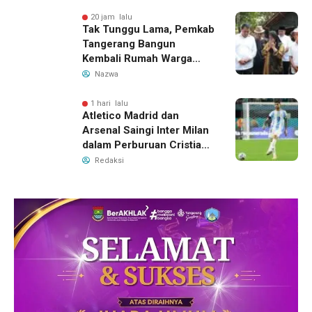
20 jam lalu
Tak Tunggu Lama, Pemkab
Tangerang Bangun
Kembali Rumah Warga
yang Roboh Akibat Puting
Nazwa
Beliung
1 hari lalu
Atletico Madrid dan
Arsenal Saingi Inter Milan
dalam Perburuan Cristian
Romero, Transfer Bek
Redaksi
Tottenham Memanas