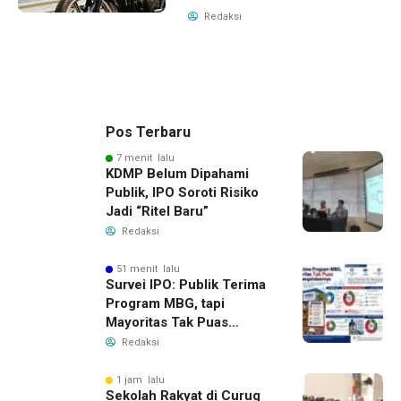
Redaksi
Pos Terbaru
7 menit lalu
KDMP Belum Dipahami
Publik, IPO Soroti Risiko
Jadi “Ritel Baru”
Redaksi
51 menit lalu
Survei IPO: Publik Terima
Program MBG, tapi
Mayoritas Tak Puas
dengan Pengelolaannya
Redaksi
1 jam lalu
Sekolah Rakyat di Curug