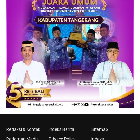
Redaksi & Kontak
Indeks Berita
Sitemap
Pedoman Media
Privacy Policy
Indeks