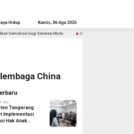
aya Hidup
Advertorial
Kamis, 06 Agu 2026
gi Generasi Muda
Satlantas Polresta Tangerang Edukasi
22 jam lalu
n lembaga China
erbaru
t lalu
ten Tangerang
t Implementasi
si Hak Anak
Pelatihan
is Budaya Lokal