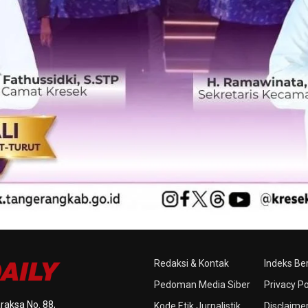
Redaksi & Kontak
Indeks Ber
Pedoman Media Siber
Privacy Po
raksa No. 88,
Kode Etik Jurnalistik
Disclaime