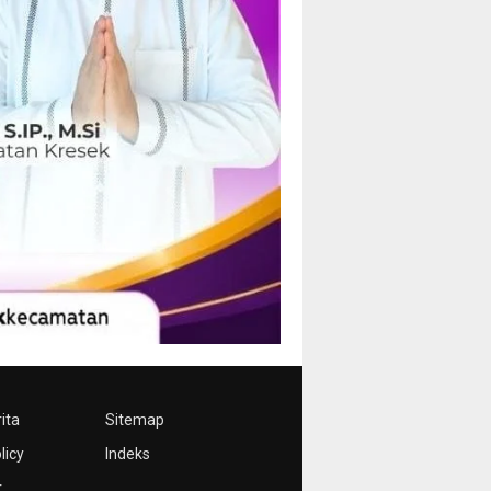
ita
Sitemap
licy
Indeks
r