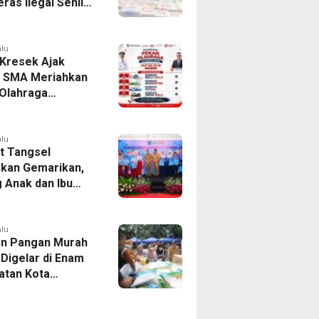
ras Ilegal Senilai
iliar
alu
Kresek Ajak
r SMA Meriahkan
Olahraga
tan Kresek 2026
alu
 Tangsel
kan Gemarikan,
 Anak dan Ibu
Penuhi Protein
i
alu
n Pangan Murah
 Digelar di Enam
tan Kota
ang, Catat
nya