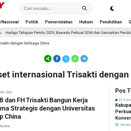
/Nasional
Politik
Pemerintahan
Hukum
Pendidikan
G
 Pemilu 2029, Bawaslu Perkuat SDM dan Gencarkan Pendidikan Demokrasi ba
Trisakti dengan lembaga China
iset internasional Trisakti denga
Pos T
lan lalu
B dan FH Trisakti Bangun Kerja
27 meni
Kabupa
ma Strategis dengan Universitas
Perkua
p China
Konven
Lewat 
Nazwa
azwa
Berbas