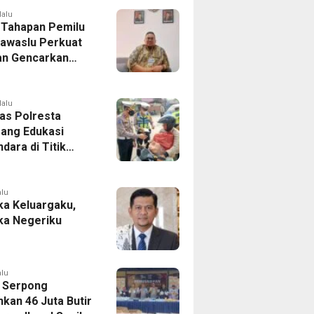
lalu
 Tahapan Pemilu
Bawaslu Perkuat
n Gencarkan
ikan Demokrasi
enerasi Muda
lalu
tas Polresta
ang Edukasi
dara di Titik
Kecelakaan
Program Si Caka
alu
a Keluargaku,
a Negeriku
alu
 Serpong
kan 46 Juta Butir