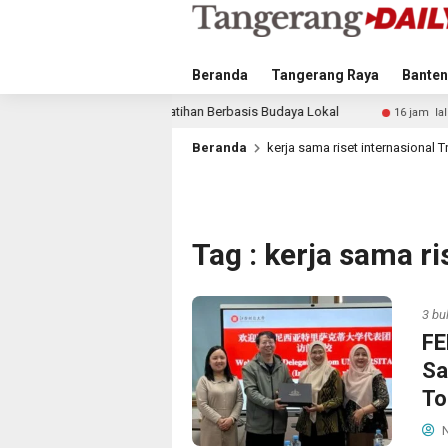
Beranda
Tangerang Raya
Banten
Lewat Pelatihan Berbasis Budaya Lokal
Hadapi Tahapan
16 jam lalu
Beranda
kerja sama riset internasional 
Tag : kerja sama r
3 bu
FE
Sa
To
N