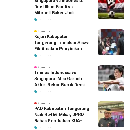
Singapura vs Indonesia:
Duel Ilhan Fandi vs
Mitchell Baker Jadi
Sorotan di Piala AFF 2026
Redaksi
4 jam lalu
Kejari Kabupaten
Tangerang Temukan Siswa
Fiktif dalam Penyidikan
Dana BOP PKBM
Redaksi
8 jam lalu
Timnas Indonesia vs
Singapura: Misi Garuda
Akhiri Rekor Buruk Demi
Tiket Semifinal Piala AFF
Redaksi
2026
8 jam lalu
PAD Kabupaten Tangerang
Naik Rp466 Miliar, DPRD
Bahas Perubahan KUA-
PPAS 2026
Redaksi