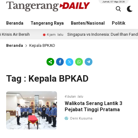
Jumat, 07 Agu 2026
Beranda
Tangerang Raya
Banten/Nasional
Politik
Pe
Air Bersih
Singapura vs Indonesia: Duel Ilhan Fandi vs Mi
4 jam lalu
Beranda
Kepala BPKAD
Tag : Kepala BPKAD
4 bulan lalu
Walikota Serang Lantik 3
Pejabat Tinggi Pratama
Deni Kusuma