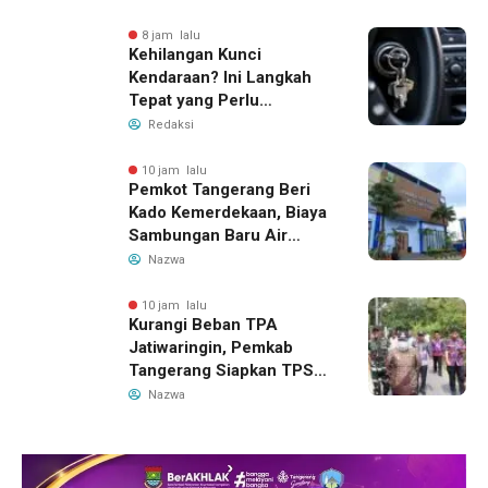
8 jam lalu
Kehilangan Kunci
Kendaraan? Ini Langkah
Tepat yang Perlu
Dilakukan
Redaksi
10 jam lalu
Pemkot Tangerang Beri
Kado Kemerdekaan, Biaya
Sambungan Baru Air
Bersih Dipangkas Jadi
Nazwa
Rp237 Ribu
10 jam lalu
Kurangi Beban TPA
Jatiwaringin, Pemkab
Tangerang Siapkan TPS3R
Baru di Tigaraksa
Nazwa