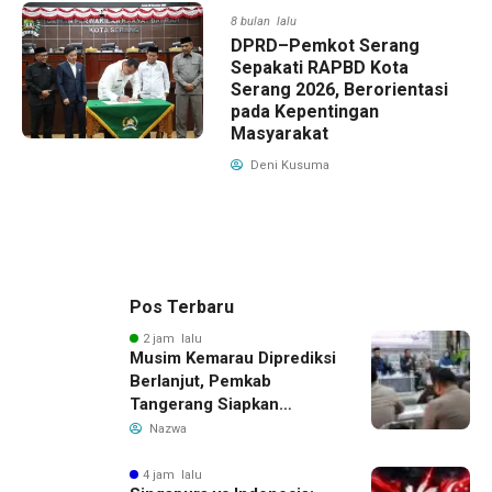
8 bulan lalu
DPRD–Pemkot Serang
Sepakati RAPBD Kota
Serang 2026, Berorientasi
pada Kepentingan
Masyarakat
Deni Kusuma
Pos Terbaru
2 jam lalu
Musim Kemarau Diprediksi
Berlanjut, Pemkab
Tangerang Siapkan
Langkah Antisipasi Krisis
Nazwa
Air Bersih
4 jam lalu