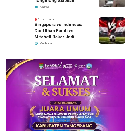
Tangerang Siapkan
Langkah Antisipasi Krisis
Nazwa
Air Bersih
1 hari lalu
Singapura vs Indonesia:
Duel Ilhan Fandi vs
Mitchell Baker Jadi
Sorotan di Piala AFF 2026
Redaksi