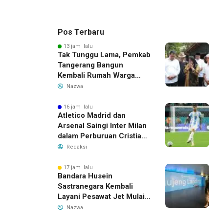
Pos Terbaru
13 jam lalu
Tak Tunggu Lama, Pemkab
Tangerang Bangun
Kembali Rumah Warga
yang Roboh Akibat Puting
Nazwa
Beliung
16 jam lalu
Atletico Madrid dan
Arsenal Saingi Inter Milan
dalam Perburuan Cristian
Romero, Transfer Bek
Redaksi
Tottenham Memanas
17 jam lalu
Bandara Husein
Sastranegara Kembali
Layani Pesawat Jet Mulai
14 Agustus 2026, Garuda
Nazwa
Indonesia Buka Rute