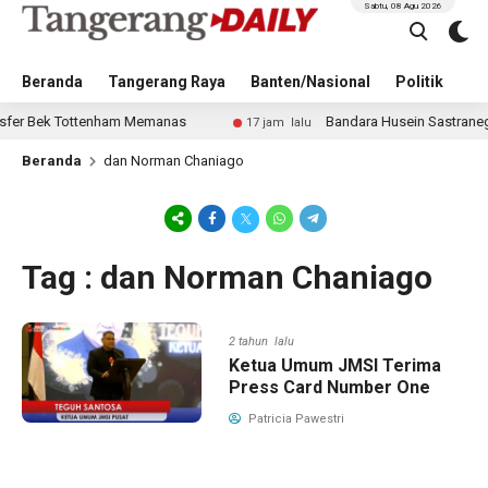
Sabtu, 08 Agu 2026
Beranda
Tangerang Raya
Banten/Nasional
Politik
Pe
r Bek Tottenham Memanas
Bandara Husein Sastranegara Ke
17 jam lalu
Beranda
dan Norman Chaniago
Tag : dan Norman Chaniago
2 tahun lalu
Ketua Umum JMSI Terima
Press Card Number One
Patricia Pawestri