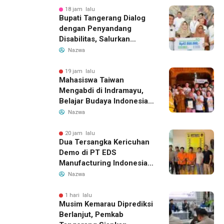
Bandung-Denpasar
18 jam lalu
Bupati Tangerang Dialog
dengan Penyandang
Disabilitas, Salurkan
Bantuan dan Tampung
Nazwa
Aspirasi
19 jam lalu
Mahasiswa Taiwan
Mengabdi di Indramayu,
Belajar Budaya Indonesia
dan Edukasi Pekerja
Nazwa
Migran
20 jam lalu
Dua Tersangka Kericuhan
Demo di PT EDS
Manufacturing Indonesia
Ditahan, Polda Banten
Nazwa
Ungkap Motif Perebutan
Pengelolaan Limbah
1 hari lalu
Musim Kemarau Diprediksi
Berlanjut, Pemkab