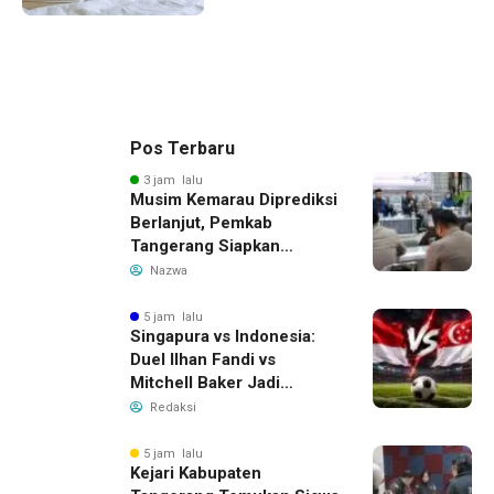
Pos Terbaru
3 jam lalu
Musim Kemarau Diprediksi
Berlanjut, Pemkab
Tangerang Siapkan
Langkah Antisipasi Krisis
Nazwa
Air Bersih
5 jam lalu
Singapura vs Indonesia:
Duel Ilhan Fandi vs
Mitchell Baker Jadi
Sorotan di Piala AFF 2026
Redaksi
5 jam lalu
Kejari Kabupaten