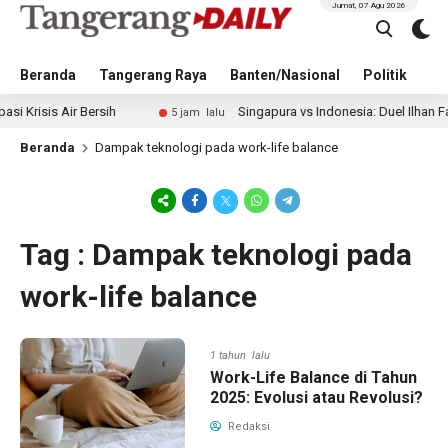
Jumat, 07 Agu 2026
Beranda
Tangerang Raya
Banten/Nasional
Politik
Pe
is Air Bersih
Singapura vs Indonesia: Duel Ilhan Fandi vs 
5 jam lalu
Beranda
Dampak teknologi pada work-life balance
Tag : Dampak teknologi pada
work-life balance
1 tahun lalu
Work-Life Balance di Tahun
2025: Evolusi atau Revolusi?
Redaksi