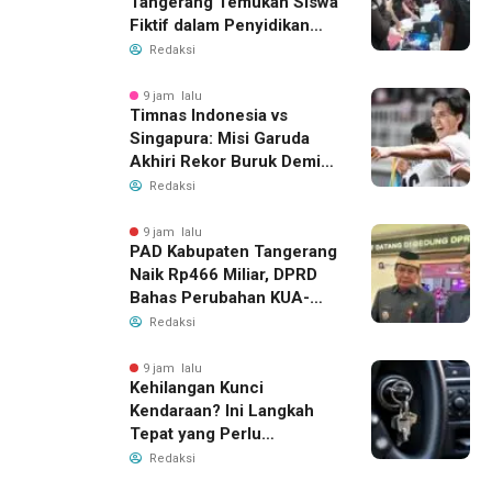
Tangerang Temukan Siswa
Fiktif dalam Penyidikan
Dana BOP PKBM
Redaksi
9 jam lalu
Timnas Indonesia vs
Singapura: Misi Garuda
Akhiri Rekor Buruk Demi
Tiket Semifinal Piala AFF
Redaksi
2026
9 jam lalu
PAD Kabupaten Tangerang
Naik Rp466 Miliar, DPRD
Bahas Perubahan KUA-
PPAS 2026
Redaksi
9 jam lalu
Kehilangan Kunci
Kendaraan? Ini Langkah
Tepat yang Perlu
Dilakukan
Redaksi