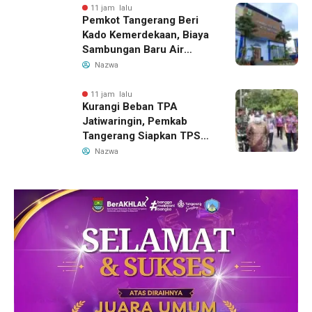
11 jam lalu
Pemkot Tangerang Beri
Kado Kemerdekaan, Biaya
Sambungan Baru Air
Bersih Dipangkas Jadi
Nazwa
Rp237 Ribu
11 jam lalu
Kurangi Beban TPA
Jatiwaringin, Pemkab
Tangerang Siapkan TPS3R
Baru di Tigaraksa
Nazwa