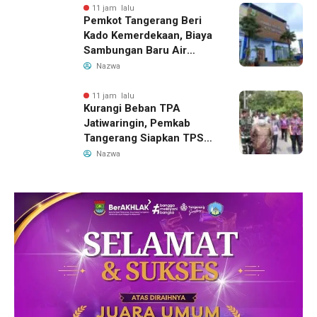
11 jam lalu
Pemkot Tangerang Beri
Kado Kemerdekaan, Biaya
Sambungan Baru Air
Bersih Dipangkas Jadi
Nazwa
Rp237 Ribu
11 jam lalu
Kurangi Beban TPA
Jatiwaringin, Pemkab
Tangerang Siapkan TPS3R
Baru di Tigaraksa
Nazwa