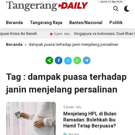
Jumat, 07 Agu 2026
Beranda
Tangerang Raya
Banten/Nasional
Politik
Pe
Krisis Air Bersih
Singapura vs Indonesia: Duel Ilhan Fandi
5 jam lalu
Beranda
dampak puasa terhadap janin menjelang persalinan
Tag : dampak puasa terhadap
janin menjelang persalinan
5 bulan lalu
Menjelang HPL di Bulan
Ramadan: Bolehkah Ibu
Hamil Tetap Berpuasa?
Nazwa