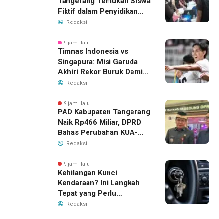
Tangerang Temukan Siswa
Fiktif dalam Penyidikan
Dana BOP PKBM
Redaksi
9 jam lalu
Timnas Indonesia vs
Singapura: Misi Garuda
Akhiri Rekor Buruk Demi
Tiket Semifinal Piala AFF
Redaksi
2026
9 jam lalu
PAD Kabupaten Tangerang
Naik Rp466 Miliar, DPRD
Bahas Perubahan KUA-
PPAS 2026
Redaksi
9 jam lalu
Kehilangan Kunci
Kendaraan? Ini Langkah
Tepat yang Perlu
Dilakukan
Redaksi