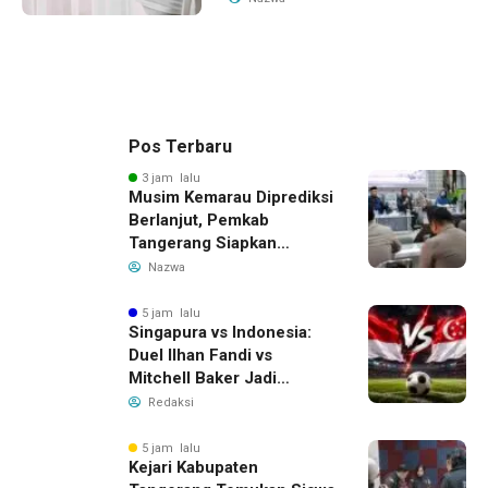
Pos Terbaru
3 jam lalu
Musim Kemarau Diprediksi
Berlanjut, Pemkab
Tangerang Siapkan
Langkah Antisipasi Krisis
Nazwa
Air Bersih
5 jam lalu
Singapura vs Indonesia:
Duel Ilhan Fandi vs
Mitchell Baker Jadi
Sorotan di Piala AFF 2026
Redaksi
5 jam lalu
Kejari Kabupaten