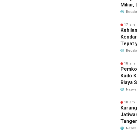
Miliar
Perub
Redaks
2026
17 jam 
Kehila
Kendar
Tepat 
Dilaku
Redaks
18 jam 
Pemkot
Kado K
Biaya 
Air Be
Nazwa
Jadi R
18 jam 
Kurang
Jatiwa
Tanger
TPS3R 
Nazwa