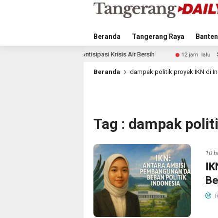
Beranda
Tangerang Raya
Banten
 Langkah Antisipasi Krisis Air Bersih
Singapura vs Indo
12 jam lalu
Beranda
dampak politik proyek IKN di I
Tag : dampak polit
10 b
IK
Be
R