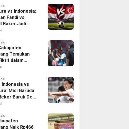
lalu
ura vs Indonesia:
han Fandi vs
l Baker Jadi
 di Piala AFF
i
lalu
 Kabupaten
rang Temukan
iktif dalam
ikan Dana BOP
i
lalu
 Indonesia vs
ura: Misi Garuda
 Rekor Buruk Demi
emifinal Piala AFF
i
lalu
bupaten
ang Naik Rp466