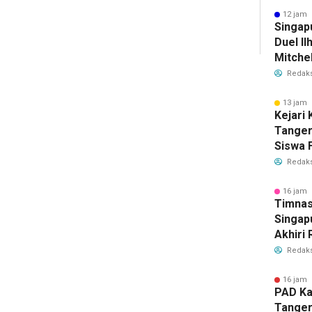
Bersih
12 jam 
Singap
Duel Il
Mitchel
Sorotan
Redaks
2026
13 jam 
Kejari
Tange
Siswa F
Penyid
Redaks
PKBM
16 jam 
Timnas
Singap
Akhiri
Tiket S
Redaks
2026
16 jam 
PAD Ka
Tanger