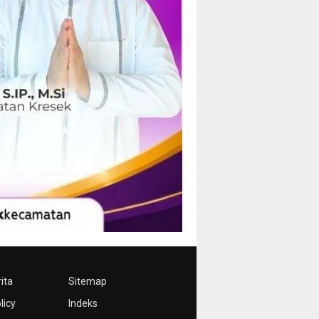
ita
Sitemap
licy
Indeks