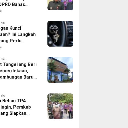
, DPRD Bahas
ahan KUA-PPAS
i
lalu
ngan Kunci
aan? Ini Langkah
yang Perlu
kan
i
lalu
 Tangerang Beri
emerdekaan,
Sambungan Baru
rsih Dipangkas
p237 Ribu
lalu
i Beban TPA
ringin, Pemkab
ang Siapkan
Baru di Tigaraksa