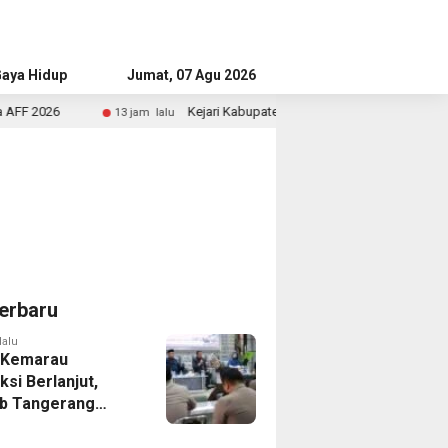
aya Hidup
Advertorial
Jumat, 07 Agu 2026
Kejari Kabupaten Tangerang Temukan Siswa Fiktif dalam Pen
13 jam lalu
erbaru
lalu
 Kemarau
ksi Berlanjut,
b Tangerang
n Langkah
asi Krisis Air