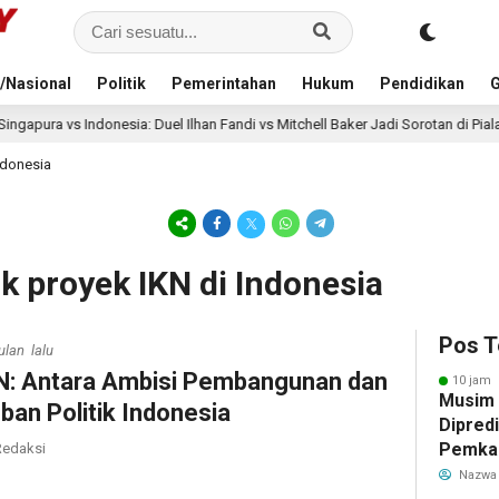
/Nasional
Politik
Pemerintahan
Hukum
Pendidikan
G
nesia: Duel Ilhan Fandi vs Mitchell Baker Jadi Sorotan di Piala AFF 2026
ndonesia
ik proyek IKN di Indonesia
Pos T
ulan lalu
N: Antara Ambisi Pembangunan dan
10 jam 
Musim
ban Politik Indonesia
Dipredi
Pemka
edaksi
Siapka
Nazwa
Antisip