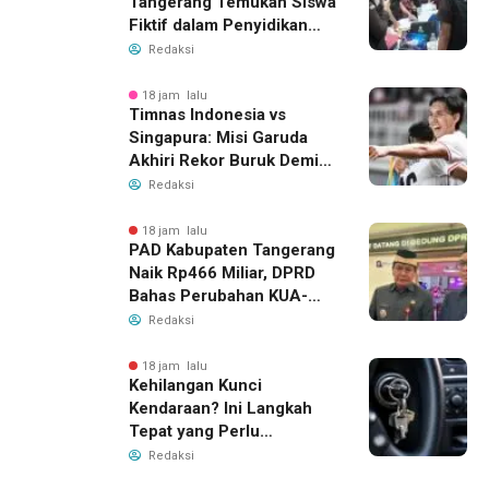
Tangerang Temukan Siswa
Fiktif dalam Penyidikan
Dana BOP PKBM
Redaksi
18 jam lalu
Timnas Indonesia vs
Singapura: Misi Garuda
Akhiri Rekor Buruk Demi
Tiket Semifinal Piala AFF
Redaksi
2026
18 jam lalu
PAD Kabupaten Tangerang
Naik Rp466 Miliar, DPRD
Bahas Perubahan KUA-
PPAS 2026
Redaksi
18 jam lalu
Kehilangan Kunci
Kendaraan? Ini Langkah
Tepat yang Perlu
Dilakukan
Redaksi