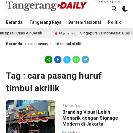
Jumat, 07 Agu 2026
Beranda
Tangerang Raya
Banten/Nasional
Politik
Pe
si Krisis Air Bersih
Singapura vs Indonesia: Duel Ilhan 
14 jam lalu
Beranda
cara pasang huruf timbul akrilik
Tag : cara pasang huruf
timbul akrilik
1 tahun lalu
Branding Visual Lebih
Menarik dengan Signage
Modern di Jakarta
Redaksi