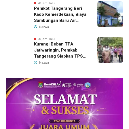
20 jam lalu
Pemkot Tangerang Beri
Kado Kemerdekaan, Biaya
Sambungan Baru Air
Bersih Dipangkas Jadi
Nazwa
Rp237 Ribu
20 jam lalu
Kurangi Beban TPA
Jatiwaringin, Pemkab
Tangerang Siapkan TPS3R
Baru di Tigaraksa
Nazwa