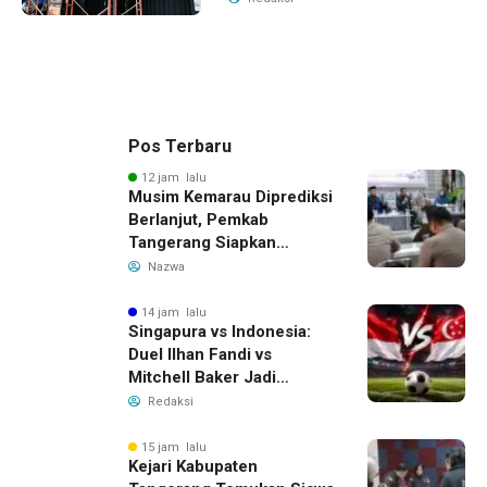
Pos Terbaru
12 jam lalu
Musim Kemarau Diprediksi
Berlanjut, Pemkab
Tangerang Siapkan
Langkah Antisipasi Krisis
Nazwa
Air Bersih
14 jam lalu
Singapura vs Indonesia:
Duel Ilhan Fandi vs
Mitchell Baker Jadi
Sorotan di Piala AFF 2026
Redaksi
15 jam lalu
Kejari Kabupaten