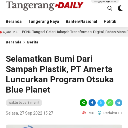
Minggu, 09 Agu 2026
Beranda
Tangerang Raya
Banten/Nasional
Politik
Pe
PCNU Tangsel Gelar Halaqoh Transformasi Digital, Bahas Masa Depan NU di 
Beranda
Berita
Selamatkan Bumi Dari
Sampah Plastik, PT Amerta
Luncurkan Program Otsuka
Blue Planet
waktu baca 3 menit
Selasa, 27 Sep 2022 15:27
756
Redaksi TD