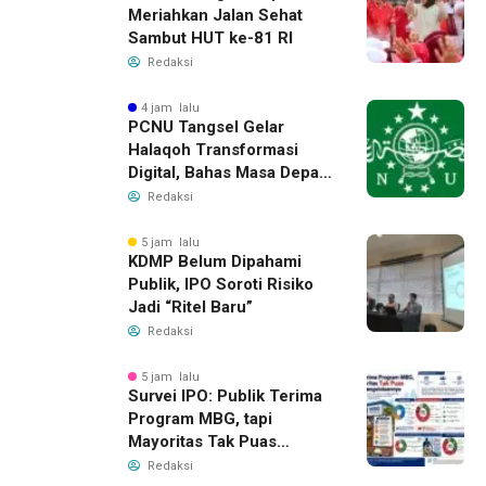
Meriahkan Jalan Sehat
Sambut HUT ke-81 RI
Redaksi
4 jam lalu
PCNU Tangsel Gelar
Halaqoh Transformasi
Digital, Bahas Masa Depan
NU di Era Disrupsi
Redaksi
5 jam lalu
KDMP Belum Dipahami
Publik, IPO Soroti Risiko
Jadi “Ritel Baru”
Redaksi
5 jam lalu
Survei IPO: Publik Terima
Program MBG, tapi
Mayoritas Tak Puas
dengan Pengelolaannya
Redaksi