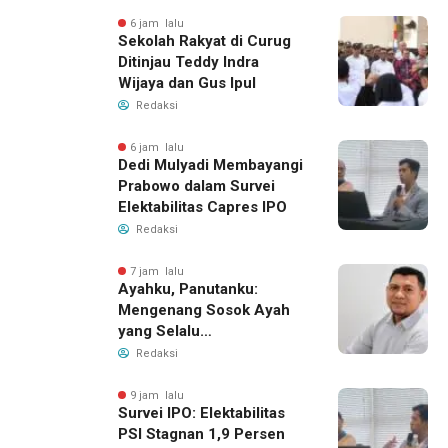
6 jam lalu
Sekolah Rakyat di Curug
Ditinjau Teddy Indra
Wijaya dan Gus Ipul
Redaksi
6 jam lalu
Dedi Mulyadi Membayangi
Prabowo dalam Survei
Elektabilitas Capres IPO
Redaksi
7 jam lalu
Ayahku, Panutanku:
Mengenang Sosok Ayah
yang Selalu
Membersamaiku
Redaksi
9 jam lalu
Survei IPO: Elektabilitas
PSI Stagnan 1,9 Persen