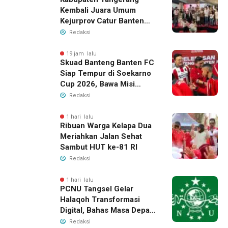
Kembali Juara Umum
Kejurprov Catur Banten
2026, Raih 24 Medali
Redaksi
19 jam lalu
Skuad Banteng Banten FC
Siap Tempur di Soekarno
Cup 2026, Bawa Misi
Harumkan Nama Banten
Redaksi
1 hari lalu
Ribuan Warga Kelapa Dua
Meriahkan Jalan Sehat
Sambut HUT ke-81 RI
Redaksi
1 hari lalu
PCNU Tangsel Gelar
Halaqoh Transformasi
Digital, Bahas Masa Depan
NU di Era Disrupsi
Redaksi