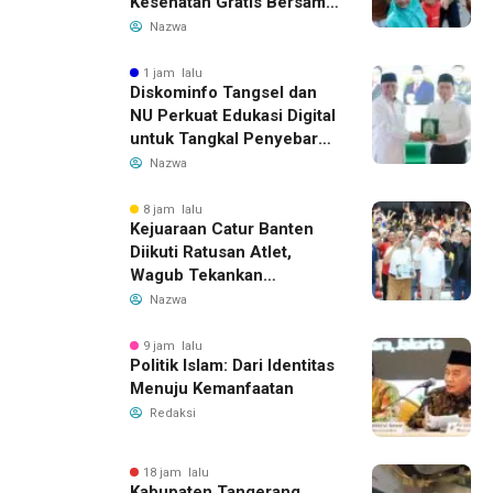
Kesehatan Gratis Bersama
Gubernur Banten
Nazwa
1 jam lalu
Diskominfo Tangsel dan
NU Perkuat Edukasi Digital
untuk Tangkal Penyebaran
Hoaks
Nazwa
8 jam lalu
Kejuaraan Catur Banten
Diikuti Ratusan Atlet,
Wagub Tekankan
Pembinaan Dini
Nazwa
9 jam lalu
Politik Islam: Dari Identitas
Menuju Kemanfaatan
Redaksi
18 jam lalu
Kabupaten Tangerang