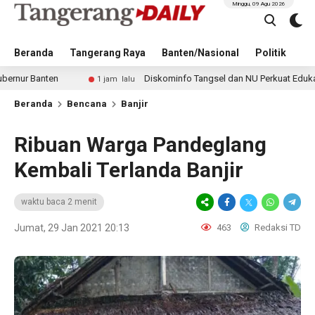
Minggu, 09 Agu 2026
Beranda
Tangerang Raya
Banten/Nasional
Politik
Pe
en
Diskominfo Tangsel dan NU Perkuat Edukasi Digital u
1 jam lalu
Beranda
Bencana
Banjir
Ribuan Warga Pandeglang
Kembali Terlanda Banjir
waktu baca 2 menit
Jumat, 29 Jan 2021 20:13
463
Redaksi TD