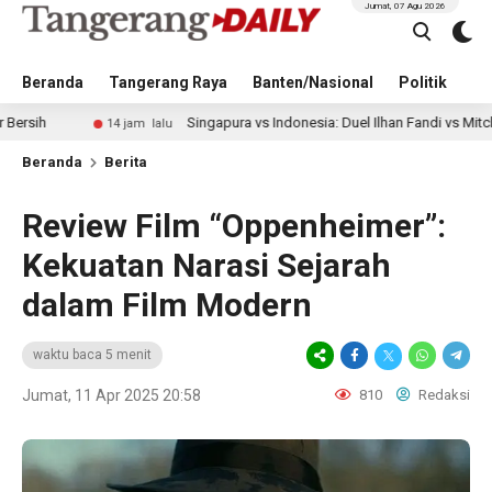
Jumat, 07 Agu 2026
Beranda
Tangerang Raya
Banten/Nasional
Politik
Pe
Singapura vs Indonesia: Duel Ilhan Fandi vs Mitchell Baker Jadi
14 jam lalu
Beranda
Berita
Review Film “Oppenheimer”:
Kekuatan Narasi Sejarah
dalam Film Modern
waktu baca 5 menit
Jumat, 11 Apr 2025 20:58
810
Redaksi