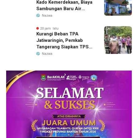
Kado Kemerdekaan, Biaya
Sambungan Baru Air
Bersih Dipangkas Jadi
Nazwa
Rp237 Ribu
20 jam lalu
Kurangi Beban TPA
Jatiwaringin, Pemkab
Tangerang Siapkan TPS3R
Baru di Tigaraksa
Nazwa