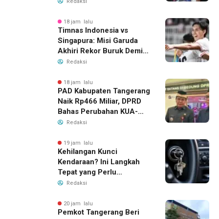
Dana BOP PKBM
Redaksi
18 jam lalu
Timnas Indonesia vs
Singapura: Misi Garuda
Akhiri Rekor Buruk Demi
Tiket Semifinal Piala AFF
Redaksi
2026
18 jam lalu
PAD Kabupaten Tangerang
Naik Rp466 Miliar, DPRD
Bahas Perubahan KUA-
PPAS 2026
Redaksi
19 jam lalu
Kehilangan Kunci
Kendaraan? Ini Langkah
Tepat yang Perlu
Dilakukan
Redaksi
20 jam lalu
Pemkot Tangerang Beri