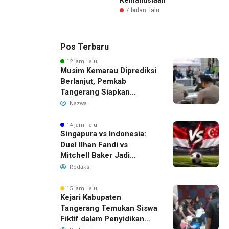
7 bulan lalu
Pos Terbaru
12 jam lalu
Musim Kemarau Diprediksi
Berlanjut, Pemkab
Tangerang Siapkan
Langkah Antisipasi Krisis
Nazwa
Air Bersih
14 jam lalu
Singapura vs Indonesia:
Duel Ilhan Fandi vs
Mitchell Baker Jadi
Sorotan di Piala AFF 2026
Redaksi
15 jam lalu
Kejari Kabupaten
Tangerang Temukan Siswa
Fiktif dalam Penyidikan