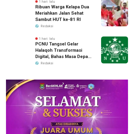
1 hari lalu
Ribuan Warga Kelapa Dua
Meriahkan Jalan Sehat
Sambut HUT ke-81 RI
Redaksi
1 hari lalu
PCNU Tangsel Gelar
Halaqoh Transformasi
Digital, Bahas Masa Depan
NU di Era Disrupsi
Redaksi