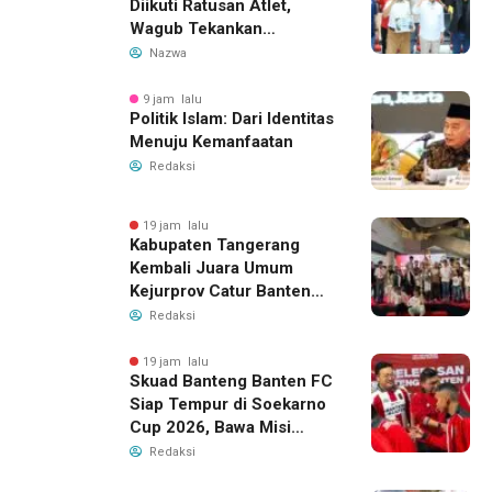
Diikuti Ratusan Atlet,
Wagub Tekankan
Pembinaan Dini
Nazwa
9 jam lalu
Politik Islam: Dari Identitas
Menuju Kemanfaatan
Redaksi
19 jam lalu
Kabupaten Tangerang
Kembali Juara Umum
Kejurprov Catur Banten
2026, Raih 24 Medali
Redaksi
19 jam lalu
Skuad Banteng Banten FC
Siap Tempur di Soekarno
Cup 2026, Bawa Misi
Harumkan Nama Banten
Redaksi