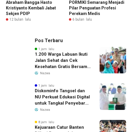
Abraham Bangga Hasto
PORMIKI Semarang Menjadi
Kristiyanto Kembali Jabat
Pilar Penguatan Profesi
Sekjen PDIP
Perekam Medis
12 bulan lalu
6 bulan lalu
Pos Terbaru
1 jam lalu
1.200 Warga Labuan Ikuti
Jalan Sehat dan Cek
Kesehatan Gratis Bersama
Gubernur Banten
Nazwa
1 jam lalu
Diskominfo Tangsel dan
NU Perkuat Edukasi Digital
untuk Tangkal Penyebaran
Hoaks
Nazwa
8 jam lalu
Kejuaraan Catur Banten