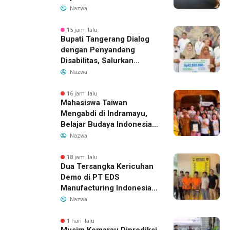
14 Agustus 2026, Garuda
Nazwa
Indonesia Buka Rute
Bandung-Denpasar
15 jam lalu
Bupati Tangerang Dialog
dengan Penyandang
Disabilitas, Salurkan
Bantuan dan Tampung
Nazwa
Aspirasi
16 jam lalu
Mahasiswa Taiwan
Mengabdi di Indramayu,
Belajar Budaya Indonesia
dan Edukasi Pekerja
Nazwa
Migran
18 jam lalu
Dua Tersangka Kericuhan
Demo di PT EDS
Manufacturing Indonesia
Ditahan, Polda Banten
Nazwa
Ungkap Motif Perebutan
Pengelolaan Limbah
1 hari lalu
Musim Kemarau Diprediksi