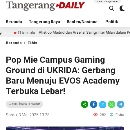
Sabtu, 08 Agu 2026
Beranda
Tangerang Raya
Banten/Nasional
Politik
Pe
Atletico Madrid dan Arsenal Saingi Inter Milan dalam Perburuan Cri
am lalu
Beranda
Ekbis
Pop Mie Campus Gaming
Ground di UKRIDA: Gerbang
Baru Menuju EVOS Academy
Terbuka Lebar!
waktu baca 3 menit
Sabtu, 3 Mei 2025 13:28
282
Elvira