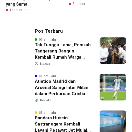
yang Sama
3 tahun lalu
1 tahun lalu
Pos Terbaru
10 jam lalu
Tak Tunggu Lama, Pemkab
Tangerang Bangun
Kembali Rumah Warga
yang Roboh Akibat Puting
Nazwa
Beliung
13 jam lalu
Atletico Madrid dan
Arsenal Saingi Inter Milan
dalam Perburuan Cristian
Romero, Transfer Bek
Redaksi
Tottenham Memanas
15 jam lalu
Bandara Husein
Sastranegara Kembali
Layani Pesawat Jet Mulai