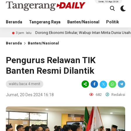
Senin, 10 Agu 2026
Beranda
Tangerang Raya
Banten/Nasional
Politik
Pe
Dorong Ekonomi Sirkular, Wabup Intan Minta Dunia Usaha Terapkan Pr
 lalu
Beranda
Banten/Nasional
Pengurus Relawan TIK
Banten Resmi Dilantik
waktu baca 4 menit
Jumat, 20 Des 2024 16:18
682
Redaksi