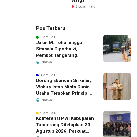
Warga
2 bulan lalu
Pos Terbaru
1 jam lalu
Jalan M. Toha hingga
Sitanala Diperbaiki,
Pemkot Tangerang
Siapkan Rekayasa Lalu
Nazwa
Lintas
3 jam lalu
Dorong Ekonomi Sirkular,
Wabup Intan Minta Dunia
Usaha Terapkan Prinsip 3R
dalam Pengelolaan Limbah
Nazwa
4 jam lalu
Konferensi PWI Kabupaten
Tangerang Ditetapkan 30
Agustus 2026, Perkuat