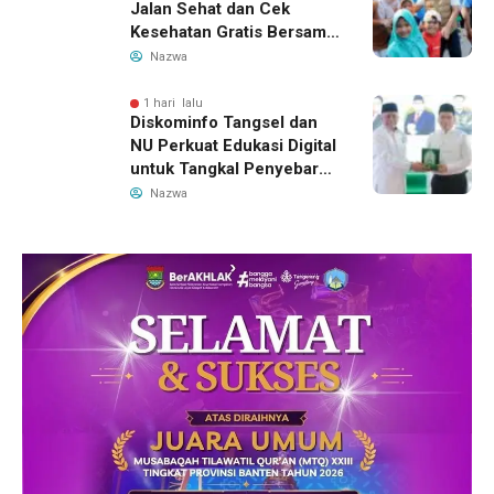
Jalan Sehat dan Cek
Kesehatan Gratis Bersama
Gubernur Banten
Nazwa
1 hari lalu
Diskominfo Tangsel dan
NU Perkuat Edukasi Digital
untuk Tangkal Penyebaran
Hoaks
Nazwa