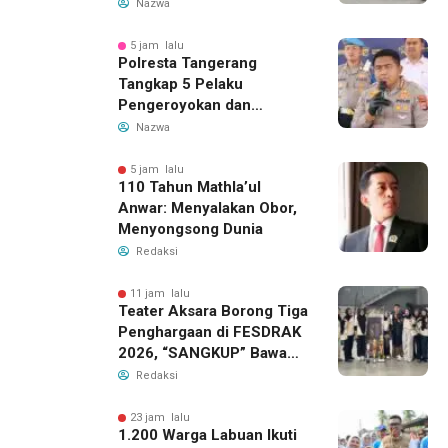
Demokrasi dan Soliditas
Nazwa
5 jam lalu
Polresta Tangerang
Tangkap 5 Pelaku
Pengeroyokan dan
Kekerasan Seksual di
Nazwa
Panongan
5 jam lalu
110 Tahun Mathla’ul
Anwar: Menyalakan Obor,
Menyongsong Dunia
Redaksi
11 jam lalu
Teater Aksara Borong Tiga
Penghargaan di FESDRAK
2026, “SANGKUP” Bawa
Pulang Juara 2 Grup
Redaksi
Teater Terbaik
23 jam lalu
1.200 Warga Labuan Ikuti