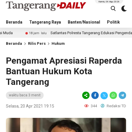
Kamis, 06 Agu 2026
Beranda
Tangerang Raya
Banten/Nasional
Politik
Pe
Satlantas Polresta Tangerang Edukasi Pengendara di Titik 
18 jam lalu
Beranda
Rilis Pers
Hukum
Pengamat Apresiasi Raperda
Bantuan Hukum Kota
Tangerang
waktu baca 3 menit
Selasa, 20 Apr 2021 19:15
344
Redaksi TD