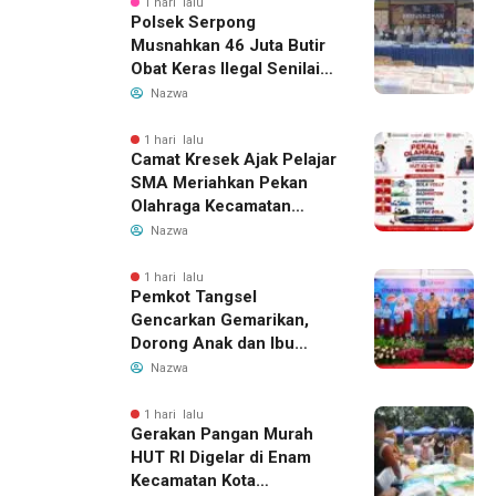
1 hari lalu
Polsek Serpong
Musnahkan 46 Juta Butir
Obat Keras Ilegal Senilai
Rp230 Miliar
Nazwa
1 hari lalu
Camat Kresek Ajak Pelajar
SMA Meriahkan Pekan
Olahraga Kecamatan
Kresek 2026
Nazwa
1 hari lalu
Pemkot Tangsel
Gencarkan Gemarikan,
Dorong Anak dan Ibu
Hamil Penuhi Protein
Nazwa
Hewani
1 hari lalu
Gerakan Pangan Murah
HUT RI Digelar di Enam
Kecamatan Kota