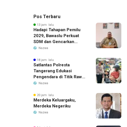
Pos Terbaru
13 jam lalu
Hadapi Tahapan Pemilu
2029, Bawaslu Perkuat
SDM dan Gencarkan
Pendidikan Demokrasi
Nazwa
bagi Generasi Muda
18 jam lalu
Satlantas Polresta
Tangerang Edukasi
Pengendara di Titik Rawan
Kecelakaan Lewat
Nazwa
Program Si Caka
20 jam lalu
Merdeka Keluargaku,
Merdeka Negeriku
Nazwa