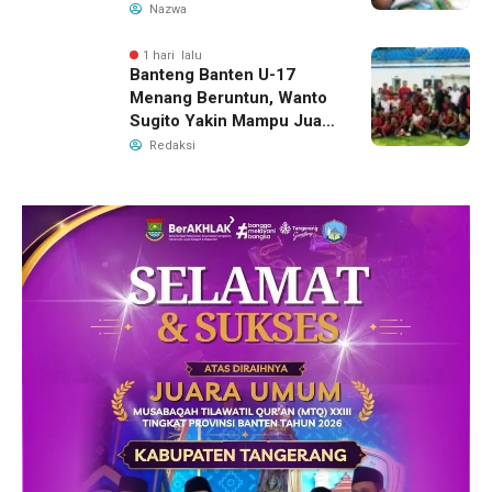
Tangerang, Catat
Nazwa
Jadwalnya
1 hari lalu
Banteng Banten U-17
Menang Beruntun, Wanto
Sugito Yakin Mampu Juara
Soekarno Cup 2026
Redaksi