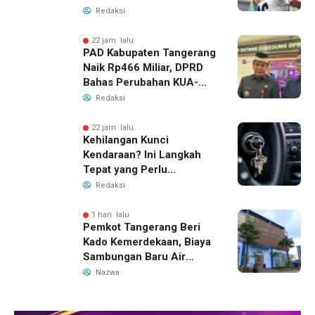
Tiket Semifinal Piala AFF
Redaksi
2026
22 jam lalu
PAD Kabupaten Tangerang
Naik Rp466 Miliar, DPRD
Bahas Perubahan KUA-
PPAS 2026
Redaksi
22 jam lalu
Kehilangan Kunci
Kendaraan? Ini Langkah
Tepat yang Perlu
Dilakukan
Redaksi
1 hari lalu
Pemkot Tangerang Beri
Kado Kemerdekaan, Biaya
Sambungan Baru Air
Bersih Dipangkas Jadi
Nazwa
Rp237 Ribu