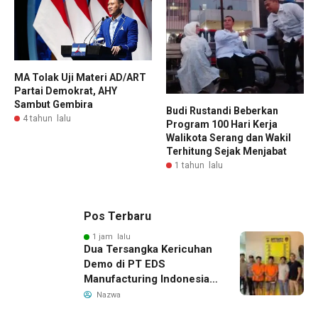
MA Tolak Uji Materi AD/ART
Partai Demokrat, AHY
Sambut Gembira
Budi Rustandi Beberkan
4 tahun lalu
Program 100 Hari Kerja
Walikota Serang dan Wakil
Terhitung Sejak Menjabat
1 tahun lalu
Pos Terbaru
1 jam lalu
Dua Tersangka Kericuhan
Demo di PT EDS
Manufacturing Indonesia
Ditahan, Polda Banten
Nazwa
Ungkap Motif Perebutan