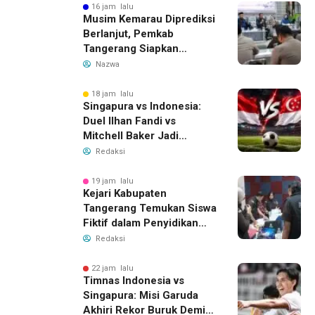
Pengelolaan Limbah
16 jam lalu
Musim Kemarau Diprediksi
Berlanjut, Pemkab
Tangerang Siapkan
Langkah Antisipasi Krisis
Nazwa
Air Bersih
18 jam lalu
Singapura vs Indonesia:
Duel Ilhan Fandi vs
Mitchell Baker Jadi
Sorotan di Piala AFF 2026
Redaksi
19 jam lalu
Kejari Kabupaten
Tangerang Temukan Siswa
Fiktif dalam Penyidikan
Dana BOP PKBM
Redaksi
22 jam lalu
Timnas Indonesia vs
Singapura: Misi Garuda
Akhiri Rekor Buruk Demi