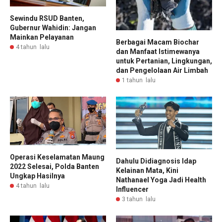
Sewindu RSUD Banten,
Gubernur Wahidin: Jangan
Mainkan Pelayanan
Berbagai Macam Biochar
4 tahun lalu
dan Manfaat Istimewanya
untuk Pertanian, Lingkungan,
dan Pengelolaan Air Limbah
1 tahun lalu
Operasi Keselamatan Maung
Dahulu Didiagnosis Idap
2022 Selesai, Polda Banten
Kelainan Mata, Kini
Ungkap Hasilnya
Nathanael Yoga Jadi Health
4 tahun lalu
Influencer
3 tahun lalu