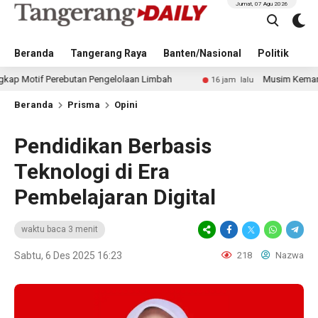
Jumat, 07 Agu 2026
Beranda
Tangerang Raya
Banten/Nasional
Politik
Pe
Perebutan Pengelolaan Limbah
Musim Kemarau Diprediksi 
16 jam lalu
Beranda
Prisma
Opini
Pendidikan Berbasis
Teknologi di Era
Pembelajaran Digital
waktu baca 3 menit
Sabtu, 6 Des 2025 16:23
218
Nazwa