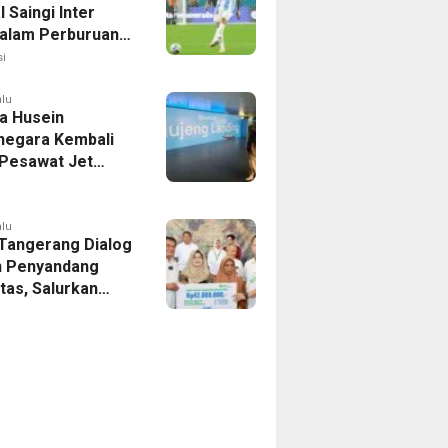
 Saingi Inter
dalam Perburuan
an Romero,
i
er Bek Tottenham
as
alu
a Husein
negara Kembali
 Pesawat Jet
14 Agustus 2026,
 Indonesia Buka
andung-Denpasar
alu
 Tangerang Dialog
 Penyandang
itas, Salurkan
n dan Tampung
si