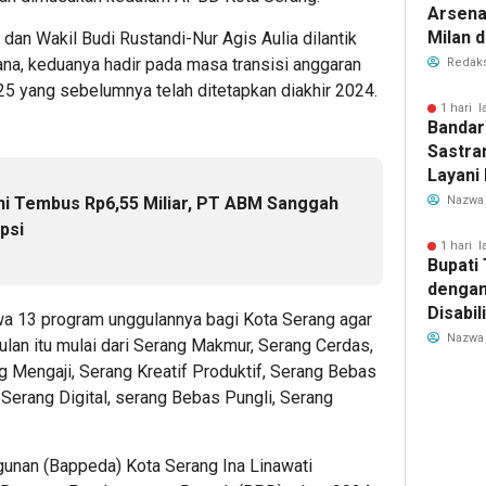
Arsenal
Milan 
dan Wakil Budi Rustandi-Nur Agis Aulia dilantik
Cristi
na, keduanya hadir pada masa transisi anggaran
Redaks
Transf
 yang sebelumnya telah ditetapkan diakhir 2024.
Meman
1 hari l
Bandar
Sastra
Layani
Mulai 
ni Tembus Rp6,55 Miliar, PT ABM Sanggah
Nazwa
Garuda
psi
Rute B
1 hari l
Bupati
dengan
Disabil
a 13 program unggulannya bagi Kota Serang agar
Bantua
Nazwa
gulan itu mulai dari Serang Makmur, Serang Cerdas,
Aspira
g Mengaji, Serang Kreatif Produktif, Serang Bebas
, Serang Digital, serang Bebas Pungli, Serang
nan (Bappeda) Kota Serang Ina Linawati