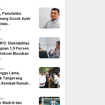
alu
, Panutanku:
nang Sosok Ayah
elalu
rsamaiku
i
alu
IPO: Elektabilitas
agnan 1,9 Persen
Jokowi Blusukan
i
lalu
nggu Lama,
b Tangerang
 Kembali Rumah
yang Roboh
Puting Beliung
lalu
co Madrid dan