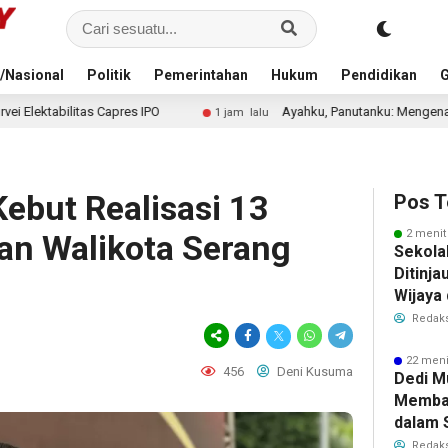
/Nasional
Politik
Pemerintahan
Hukum
Pendidikan
G
Ayahku, Panutanku: Mengenang Sosok Ayah yang Selalu 
1 jam lalu
ebut Realisasi 13
Pos T
2 menit
an Walikota Serang
Sekola
Ditinja
Wijaya 
Redaks
22 meni
456
Deni Kusuma
Dedi M
Memba
dalam 
Elektab
Redaks