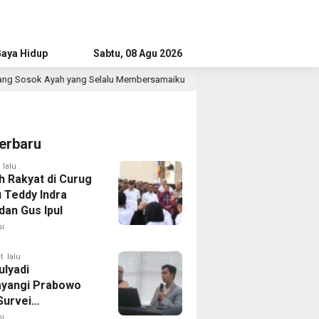
aya Hidup
Advertorial
Sabtu, 08 Agu 2026
Membersamaiku
Survei IPO: Elektabilitas PSI Stagnan 1,9 
2 jam lalu
erbaru
 lalu
h Rakyat di Curug
u Teddy Indra
dan Gus Ipul
i
t lalu
ulyadi
yangi Prabowo
Survei
ilitas Capres IPO
i