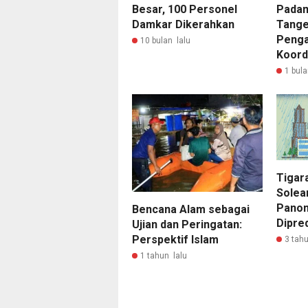
Besar, 100 Personel
Padam
Damkar Dikerahkan
Tange
Peng
10 bulan lalu
Koordi
1 bula
Tigar
Solea
Panon
Bencana Alam sebagai
Dipred
Ujian dan Peringatan:
Perspektif Islam
3 tahu
1 tahun lalu