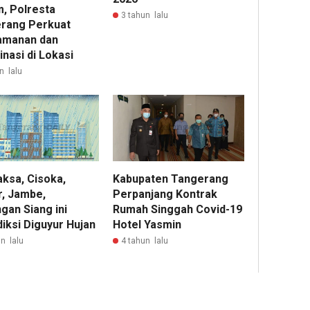
, Polresta
3 tahun lalu
rang Perkuat
amanan dan
nasi di Lokasi
n lalu
aksa, Cisoka,
Kabupaten Tangerang
r, Jambe,
Perpanjang Kontrak
gan Siang ini
Rumah Singgah Covid-19
iksi Diguyur Hujan
Hotel Yasmin
n lalu
4 tahun lalu