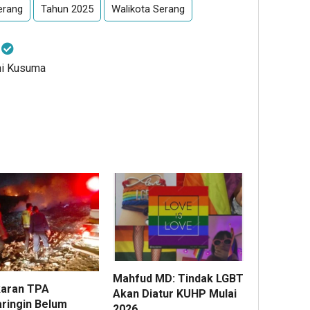
erang
Tahun 2025
Walikota Serang
a
ni Kusuma
Mahfud MD: Tindak LGBT
aran TPA
Akan Diatur KUHP Mulai
aringin Belum
2026