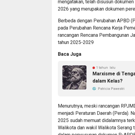
mengatakan, telah disusun dokumen
2026 yang merupakan dokumen peren
Berbeda dengan Perubahan APBD (P
pada Perubahan Rencana Kerja Peme
rancangan Rencana Pembangunan Ja
tahun 2025-2029
Baca Juga
1 tahun lalu
Marxisme di Tenga
dalam Kelas?
Patricia Pawestri
Menurutnya, meski rancangan RPJMD
menjadi Peraturan Daerah (Perda). 
2025 sudah memuat didalamnya terka
Walikota dan wakil Walikota Serang t
dalam penyusunan dokumen P-APDB 