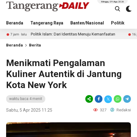
Minggu, 09 Agu 2026
Beranda
Tangerang Raya
Banten/Nasional
Politik
Pe
Politik Islam: Dari Identitas Menuju Kemanfaatan
Ka
alu
16 jam lalu
Beranda
Berita
Menikmati Pengalaman
Kuliner Autentik di Jantung
Kota New York
waktu baca 4 menit
Sabtu, 5 Apr 2025 11:25
327
Redaksi