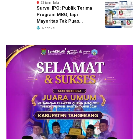
23 jam lalu
Survei IPO: Publik Terima
Program MBG, tapi
Mayoritas Tak Puas
dengan Pengelolaannya
Redaksi