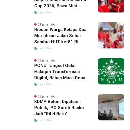
Cup 2026, Bawa Misi
Harumkan Nama Banten
Redaksi
21 jam lalu
Ribuan Warga Kelapa Dua
Meriahkan Jalan Sehat
Sambut HUT ke-81 RI
Redaksi
22 jam lalu
PCNU Tangsel Gelar
Halaqoh Transformasi
Digital, Bahas Masa Depan
NU di Era Disrupsi
Redaksi
22 jam lalu
KDMP Belum Dipahami
Publik, IPO Soroti Risiko
Jadi “Ritel Baru”
Redaksi