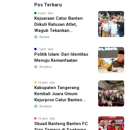
Pos Terbaru
6 jam lalu
Kejuaraan Catur Banten
Diikuti Ratusan Atlet,
Wagub Tekankan
Pembinaan Dini
Nazwa
7 jam lalu
Politik Islam: Dari Identitas
Menuju Kemanfaatan
Redaksi
16 jam lalu
Kabupaten Tangerang
Kembali Juara Umum
Kejurprov Catur Banten
2026, Raih 24 Medali
Redaksi
16 jam lalu
Skuad Banteng Banten FC
Siap Tempur di Soekarno